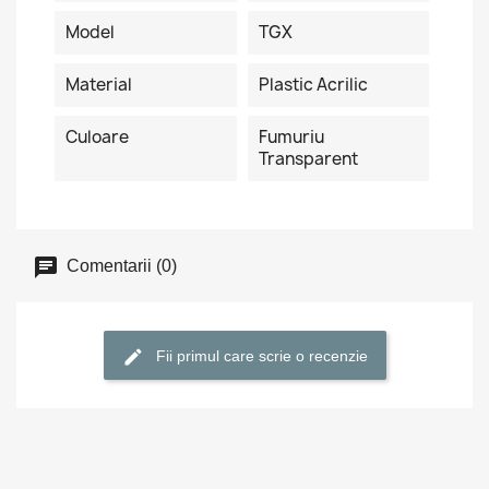
Model
TGX
Material
Plastic Acrilic
Culoare
Fumuriu
Transparent
Comentarii (0)
Fii primul care scrie o recenzie