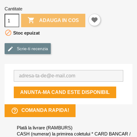
Cantitate

ADAUGA IN COS

Stoc epuizat
Scrie-ti recenzia
ANUNTA-MA CAND ESTE DISPONIBIL
help_outline
COMANDA RAPIDA!
Plată la livrare (RAMBURS)
CASH (numerar) la primirea coletului * CARD BANCAR /