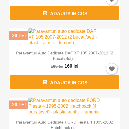
ADAUGA IN COS
-20 LEI
Paravanturi Auto Dedicate DAF XF 105 2007-2012 (2
Bucati/set)...
160 lei
180 lei
ADAUGA IN COS
×
Intra in cont
-20 LEI
Trebuie sa fi logat in contul de client pentru a salva
produse in Lista de Favorite.
Paravanturi Auto Dedicate FORD Fiesta 4 1995-2002
Hatchback (4...