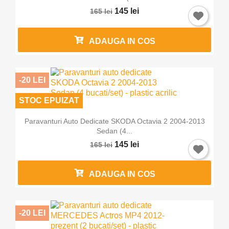
145 lei
165 lei
Anuleaza
Intra in cont
ADAUGA IN COS
-20 LEI
STOC EPUIZAT
Paravanturi Auto Dedicate SKODA Octavia 2 2004-2013
Sedan (4...
145 lei
165 lei
ADAUGA IN COS
-20 LEI