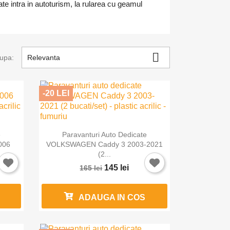
oate intra in autoturism, la rularea cu geamul

upa:
Relevanta
-20 LEI

Vizualizare rapida
e
Paravanturi Auto Dedicate
006
VOLKSWAGEN Caddy 3 2003-2021
(2...
145 lei
165 lei
ADAUGA IN COS