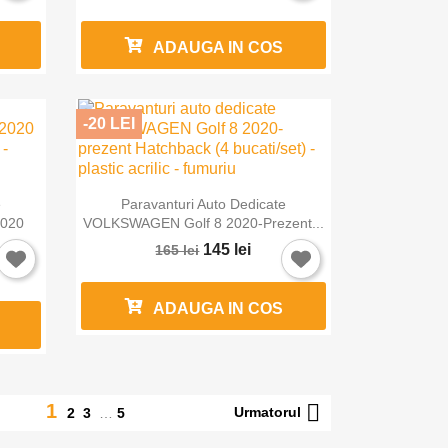
ADAUGA IN COS
-20 LEI

Vizualizare rapida
e
Paravanturi Auto Dedicate
×
2020
VOLKSWAGEN Golf 8 2020-Prezent...
145 lei
165 lei
ADAUGA IN COS

1
Urmatorul
2
3
…
5