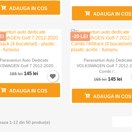
ADAUGA IN COS
ADAUGA IN COS
EI
-20 LEI


Vizualizare rapida
Vizualizare rapida
Paravanturi Auto Dedicate
Paravanturi Auto Dedicat
tra in cont
SWAGEN Golf 7 2012-2020...
VOLKSWAGEN Golf 7 2012-
Combi /...
145 lei
165 lei
145 lei
165 lei
buie sa fi logat in contul de client pentru a salva produse in Lista de
orite.
ADAUGA IN COS
ADAUGA IN COS
Anuleaza
Intra in cont
eaza 1-12 din 50 produs(e)