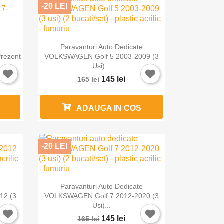
-20 LEI

Vizualizare rapida
e
Paravanturi Auto Dedicate
rezent
VOLKSWAGEN Golf 5 2003-2009 (3
Usi)...
145 lei
165 lei
ADAUGA IN COS
-20 LEI

Vizualizare rapida
e
Paravanturi Auto Dedicate
12 (3
VOLKSWAGEN Golf 7 2012-2020 (3
Usi)...
145 lei
165 lei