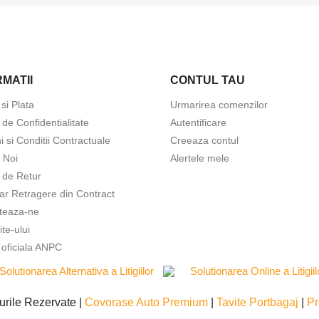
MATII
CONTUL TAU
 si Plata
Urmarirea comenzilor
a de Confidentialitate
Autentificare
 si Conditii Contractuale
Creeaza contul
 Noi
Alertele mele
a de Retur
ar Retragere din Contract
teaza-ne
ite-ului
 oficiala ANPC
urile Rezervate |
Covorase Auto Premium
|
Tavite Portbagaj
|
Pr