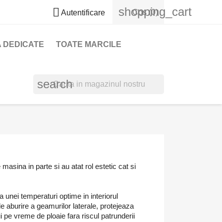
shopping_cart

Cos
(0)
Autentificare
 DEDICATE
TOATE MARCILE
search
asina in parte si au atat rol estetic cat si
 unei temperaturi optime in interiorul
 de aburire a geamurilor laterale, protejeaza
 pe vreme de ploaie fara riscul patrunderii