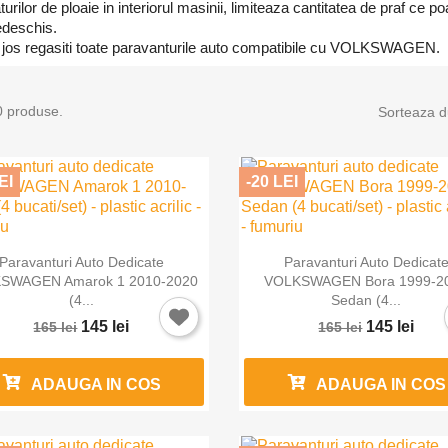
turilor de ploaie in interiorul masinii, limiteaza cantitatea de praf ce p
edeschis.
 jos regasiti toate paravanturile auto compatibile cu VOLKSWAGEN.
0 produse.
Sorteaza d
EI
-20 LEI


Vizualizare rapida
Vizualizare rapida
Paravanturi Auto Dedicate
Paravanturi Auto Dedicat
SWAGEN Amarok 1 2010-2020
VOLKSWAGEN Bora 1999-2
(4...
Sedan (4...
145 lei
145 lei
165 lei
165 lei
ADAUGA IN COS
ADAUGA IN COS