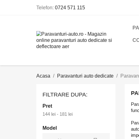
Telefon:
0724 571 115
PA
C
Acasa
Paravanturi auto dedicate
Parava
PA
FILTRARE DUPA:
Para
Pret
func
144 lei - 181 lei
Para
Model
auto
impo