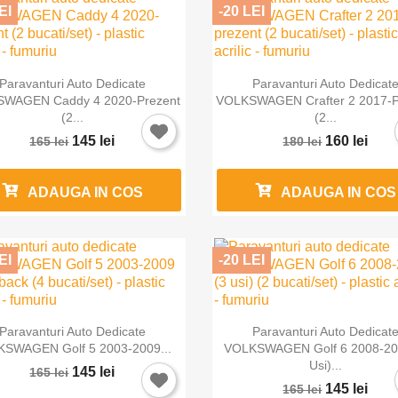
EI
-20 LEI


Vizualizare rapida
Vizualizare rapida
Paravanturi Auto Dedicate
Paravanturi Auto Dedicat
WAGEN Caddy 4 2020-Prezent
VOLKSWAGEN Crafter 2 2017-P
(2...
(2...
145 lei
160 lei
165 lei
180 lei
ADAUGA IN COS
ADAUGA IN COS
EI
-20 LEI


Vizualizare rapida
Vizualizare rapida
Paravanturi Auto Dedicate
Paravanturi Auto Dedicat
SWAGEN Golf 5 2003-2009...
VOLKSWAGEN Golf 6 2008-20
Usi)...
145 lei
165 lei
145 lei
165 lei