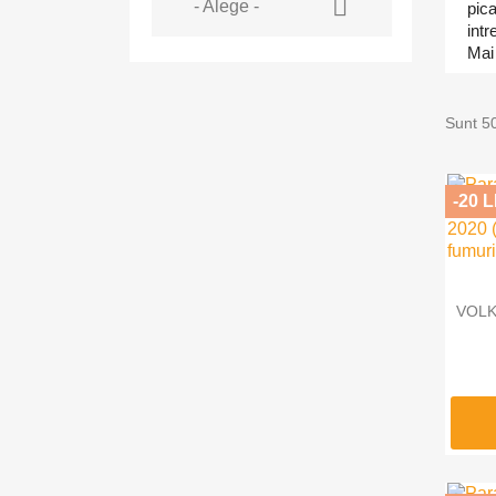

- Alege -
pica
intr
Mai
Sunt 5
-20 L
VOLK