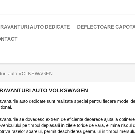
RAVANTURI AUTO DEDICATE
DEFLECTOARE CAPOTA
ONTACT
nturi auto VOLKSWAGEN
RAVANTURI AUTO VOLKSWAGEN
vanturile auto dedicate sunt realizate special pentru fiecare model de m
tional.
vanturile se dovedesc extrem de eficiente deoarece ajuta la obtinerea
vehiculului pe timpul deplasarii in zilele toride de vara, elimina riscul
triva razelor soarelui, permit deschiderea geamului in timpul mersului