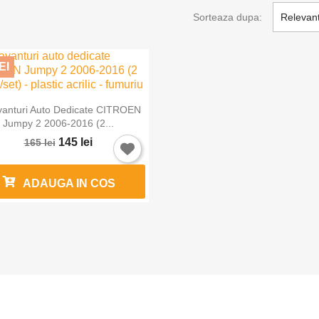
Sorteaza dupa:
Relevan
EI

Vizualizare rapida
vanturi Auto Dedicate CITROEN
Jumpy 2 2006-2016 (2...
145 lei
165 lei
ADAUGA IN COS