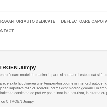
RAVANTURI AUTO DEDICATE
DEFLECTOARE CAPOTA
ONTACT
CITROEN Jumpy
ntru fiecare model de masina in parte si au atat rol estetic cat si func
ce ajuta la obtinerea unei temperaturi optime in interiorul autovehiculu
tejeaza impotriva razelor soarelui, permit deschiderea geamului in timp
i, limiteaza cantitatea de praf ce poate intra in autoturism, la rularea c
bile cu CITROEN Jumpy.