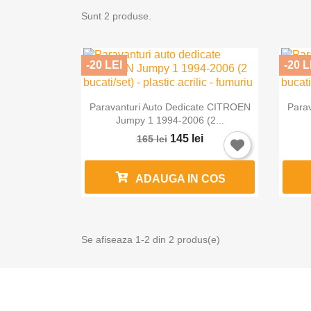
Sunt 2 produse.
-20 LEI
-20 L

Vizualizare rapida
Paravanturi Auto Dedicate CITROEN
Para
Jumpy 1 1994-2006 (2...
145 lei
165 lei
ADAUGA IN COS
Se afiseaza 1-2 din 2 produs(e)