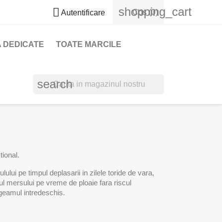
shopping_cart

Cos
(0)
Autentificare
 DEDICATE
TOATE MARCILE
search
tional.
lui pe timpul deplasarii in zilele toride de vara,
ul mersului pe vreme de ploaie fara riscul
u geamul intredeschis.