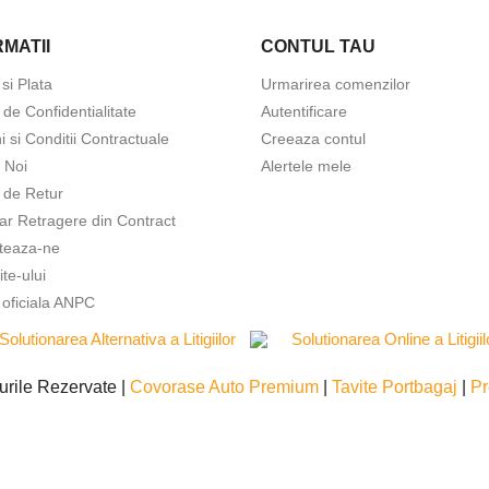
MATII
CONTUL TAU
 si Plata
Urmarirea comenzilor
a de Confidentialitate
Autentificare
 si Conditii Contractuale
Creeaza contul
 Noi
Alertele mele
a de Retur
ar Retragere din Contract
teaza-ne
ite-ului
 oficiala ANPC
urile Rezervate |
Covorase Auto Premium
|
Tavite Portbagaj
|
Pr