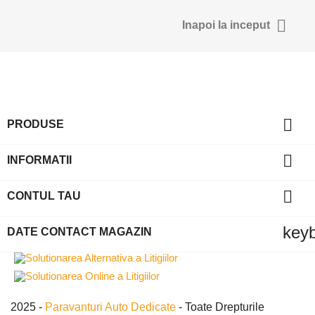
Anuleaza
Intra in 

Inapoi la inceput

PRODUSE

INFORMATII

CONTUL TAU
key
DATE CONTACT MAGAZIN
2025 -
Paravanturi Auto Dedicate
- Toate Drepturile