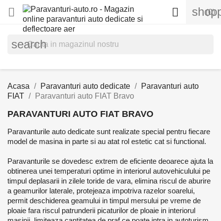
shopp


(0)
search
Acasa
Paravanturi auto dedicate
Paravanturi auto
FIAT
Paravanturi auto FIAT Bravo
PARAVANTURI AUTO FIAT BRAVO
Paravanturile auto dedicate sunt realizate special pentru fiecare
model de masina in parte si au atat rol estetic cat si functional.
Paravanturile se dovedesc extrem de eficiente deoarece ajuta la
obtinerea unei temperaturi optime in interiorul autovehiculului pe
timpul deplasarii in zilele toride de vara, elimina riscul de aburire
a geamurilor laterale, protejeaza impotriva razelor soarelui,
permit deschiderea geamului in timpul mersului pe vreme de
ploaie fara riscul patrunderii picaturilor de ploaie in interiorul
masinii, limiteaza cantitatea de praf ce poate intra in autoturism,