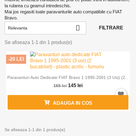
la rularea cu geamul intredeschis.
Mai jos regasiti toate paravanturile auto compatibile cu FIAT
Bravo.

FILTRARE
Relevanta
Se afiseaza 1-1 din 1 produs(e)
-20 LEI
Paravanturi Auto Dedicate FIAT Bravo 1 1995-2001 (3 Usi) (2...
Intra in cont
145 lei
165 lei
Trebuie sa fi logat in contul de client pentru a salva produse in L
ADAUGA IN COS
Favorite.
Se afiseaza 1-1 din 1 produs(e)