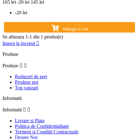
165 lei
-20 lei
145 lei
-20 lei
Adauga in cos
Se afiseaza 1-1 din 1 produs(e)
Inapoi la inceput

Produse
Produse


Reduceri de pret
Produse noi
Top vanzari
Informatii
Informatii


Livrare si Plata
Politica de Confidentialitate
Termeni si Conditii Contractuale
Despre Noi