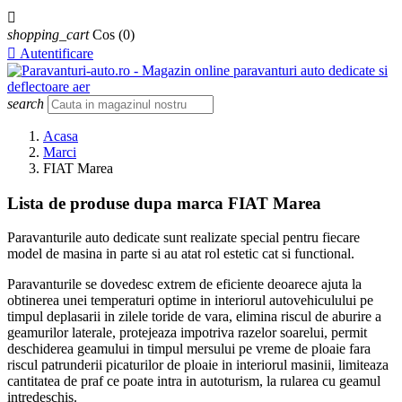

shopping_cart
Cos
(0)

Autentificare
search
Acasa
Marci
FIAT Marea
Lista de produse dupa marca FIAT Marea
Paravanturile auto dedicate sunt realizate special pentru fiecare
model de masina in parte si au atat rol estetic cat si functional.
Paravanturile se dovedesc extrem de eficiente deoarece ajuta la
obtinerea unei temperaturi optime in interiorul autovehiculului pe
timpul deplasarii in zilele toride de vara, elimina riscul de aburire a
geamurilor laterale, protejeaza impotriva razelor soarelui, permit
deschiderea geamului in timpul mersului pe vreme de ploaie fara
riscul patrunderii picaturilor de ploaie in interiorul masinii, limiteaza
cantitatea de praf ce poate intra in autoturism, la rularea cu geamul
intredeschis.