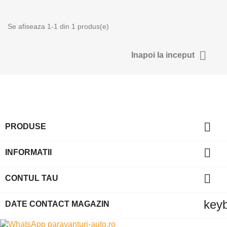
Se afiseaza 1-1 din 1 produs(e)

Inapoi la inceput

PRODUSE

INFORMATII

CONTUL TAU
key
DATE CONTACT MAGAZIN