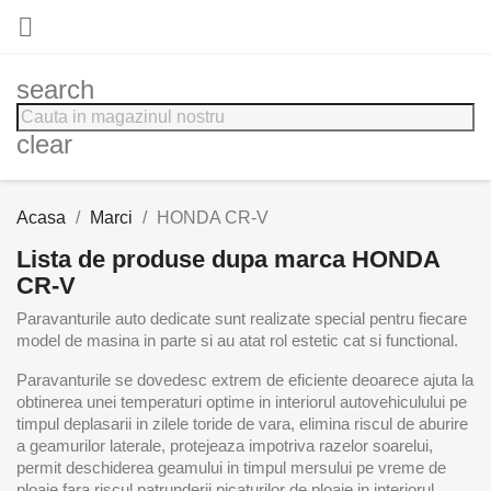

search
clear
Acasa
Marci
HONDA CR-V
Lista de produse dupa marca HONDA
CR-V
Paravanturile auto dedicate sunt realizate special pentru fiecare
model de masina in parte si au atat rol estetic cat si functional.
Paravanturile se dovedesc extrem de eficiente deoarece ajuta la
obtinerea unei temperaturi optime in interiorul autovehiculului pe
timpul deplasarii in zilele toride de vara, elimina riscul de aburire
a geamurilor laterale, protejeaza impotriva razelor soarelui,
permit deschiderea geamului in timpul mersului pe vreme de
ploaie fara riscul patrunderii picaturilor de ploaie in interiorul