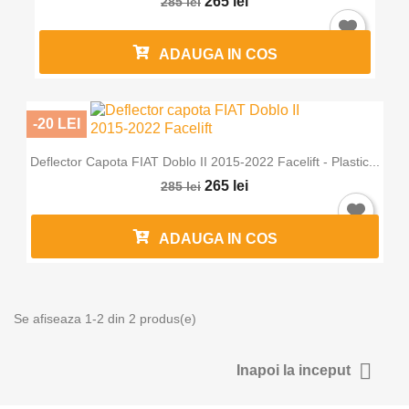
265 lei
285 lei
ADAUGA IN COS
-20 LEI
Deflector Capota FIAT Doblo II 2015-2022 Facelift - Plastic...
265 lei
285 lei
Intra in cont
ADAUGA IN COS
Trebuie sa fi logat in contul de client pentru a salva produse in L
Favorite.
Se afiseaza 1-2 din 2 produs(e)

Anuleaza
Intra in 
Inapoi la inceput