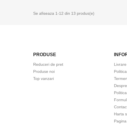
Se afiseaza 1-12 din 13 produs(e)
PRODUSE
INFOR
In
Reduceri de pret
Livrare
Produse noi
Politic
Tre
Top vanzari
Termeni
Fav
Despre
Politic
Formul
Contac
Harta s
Pagina