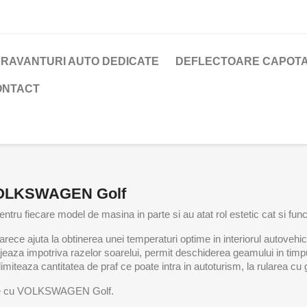
RAVANTURI AUTO DEDICATE
DEFLECTOARE CAPOTA
ONTACT
 VOLKSWAGEN Golf
ntru fiecare model de masina in parte si au atat rol estetic cat si func
ce ajuta la obtinerea unei temperaturi optime in interiorul autovehiculu
tejeaza impotriva razelor soarelui, permit deschiderea geamului in timp
i, limiteaza cantitatea de praf ce poate intra in autoturism, la rularea c
ibile cu VOLKSWAGEN Golf.