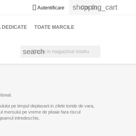
shopping_cart

Cos
(0)
Autentificare
 DEDICATE
TOATE MARCILE
search
tional.
lui pe timpul deplasarii in zilele toride de vara,
ul mersului pe vreme de ploaie fara riscul
u geamul intredeschis.