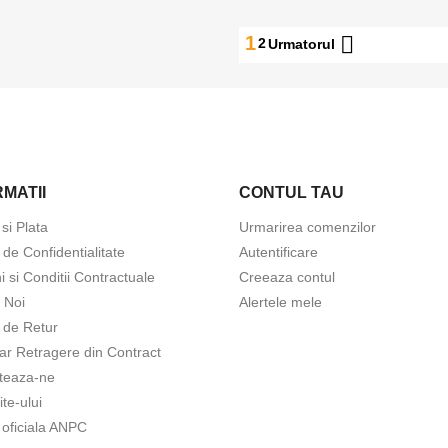

1
2
Urmatorul
MATII
CONTUL TAU
tra in cont
 si Plata
Urmarirea comenzilor
a de Confidentialitate
Autentificare
buie sa fi logat in contul de client pentru a salva produse in Lista de
 si Conditii Contractuale
Creeaza contul
orite.
 Noi
Alertele mele
a de Retur
ar Retragere din Contract
teaza-ne
Anuleaza
Intra in cont
ite-ului
 oficiala ANPC