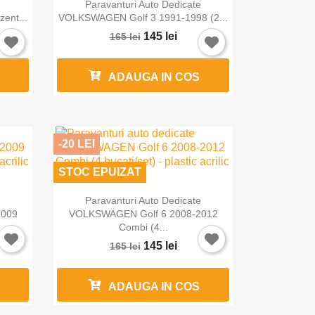

Vizualizare rapida
e
Paravanturi Auto Dedicate
ent...
VOLKSWAGEN Golf 3 1991-1998 (2...
145 lei
165 lei
ADAUGA IN COS
-20 LEI
STOC EPUIZAT

Vizualizare rapida
e
Paravanturi Auto Dedicate
2009
VOLKSWAGEN Golf 6 2008-2012
Combi (4...
145 lei
165 lei
ADAUGA IN COS