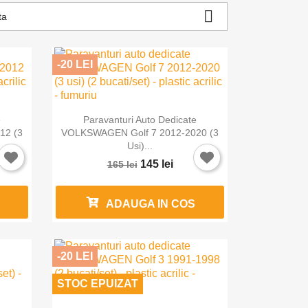

ta
-20 LEI

Vizualizare rapida
e
Paravanturi Auto Dedicate
12 (3
VOLKSWAGEN Golf 7 2012-2020 (3
Usi)...
145 lei
165 lei
ADAUGA IN COS
-20 LEI
STOC EPUIZAT