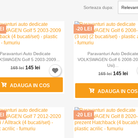
Sorteaza dupa:
Relevan
EI
-20 LEI


Vizualizare rapida
Vizualizare rapida
Paravanturi Auto Dedicate
Paravanturi Auto Dedicat
SWAGEN Golf 5 2003-2009...
VOLKSWAGEN Golf 6 2008-20
Usi)...
145 lei
165 lei
145 lei
165 lei
ADAUGA IN COS
ADAUGA IN COS
EI
-20 LEI