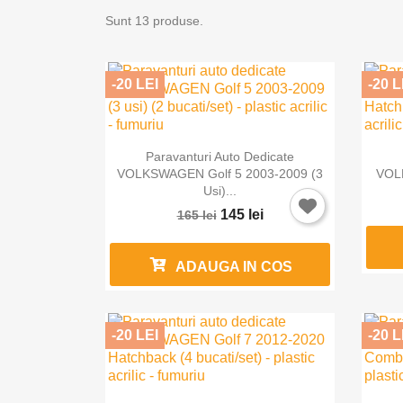
Sunt 13 produse.
-20 LEI
-20 L

Vizualizare rapida
Paravanturi Auto Dedicate
VOLKSWAGEN Golf 5 2003-2009 (3
VOLK
Usi)...
145 lei
165 lei
ADAUGA IN COS
-20 LEI
-20 L