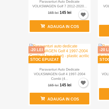

Vizualizare rapida
Paravanturi Auto Dedicate
VOLKSWAGEN Golf 7 2012-2020...
VOL
145 lei
165 lei
ADAUGA IN COS
-20 LEI
-20 L
STOC EPUIZAT
STO

Vizualizare rapida
Paravanturi Auto Dedicate
VOLKSWAGEN Golf 4 1997-2004
VOLK
Combi (4...
145 lei
165 lei
ADAUGA IN COS