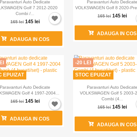


Vizualizare rapida
Vizualizare rapida
Paravanturi Auto Dedicate
Paravanturi Auto Dedicat
KSWAGEN Golf 7 2012-2020
VOLKSWAGEN Golf 8 2020-Prez
Combi /...
145 lei
165 lei
145 lei
165 lei
ADAUGA IN COS
ADAUGA IN COS
EI
-20 LEI
C EPUIZAT
STOC EPUIZAT


Vizualizare rapida
Vizualizare rapida
Paravanturi Auto Dedicate
Paravanturi Auto Dedicat
SWAGEN Golf 4 1997-2004...
VOLKSWAGEN Golf 5 2003-
Combi (4...
145 lei
165 lei
145 lei
165 lei
ADAUGA IN COS
ADAUGA IN COS