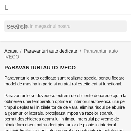

search
Acasa
Paravanturi auto dedicate
Paravanturi auto
IVECO
PARAVANTURI AUTO IVECO
Paravanturile auto dedicate sunt realizate special pentru fiecare
model de masina in parte si au atat rol estetic cat si functional.
Paravanturile se dovedesc extrem de eficiente deoarece ajuta la
obtinerea unei temperaturi optime in interiorul autovehiculului pe
timpul deplasarii in zilele toride de vara, elimina riscul de aburire
a geamurilor laterale, protejeaza impotriva razelor soarelui,
permit deschiderea geamului in timpul mersului pe vreme de
ploaie fara riscul patrunderii picaturilor de ploaie in interiorul
masinii, limiteaza cantitatea de praf ce poate intra in autoturism,