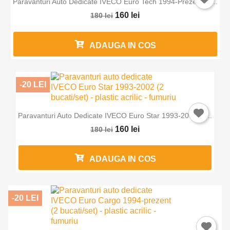
Paravanturi Auto Dedicate IVECO Euro Tech 1994-Prezent (2...
×
Intra in cont
160 lei
180 lei
Trebuie sa fi logat in contul de client pentru a salva
ADAUGA IN COS
produse in Lista de Favorite.
-20 LEI
Anuleaza
Intra in cont
Paravanturi Auto Dedicate IVECO Euro Star 1993-2002 (2...
160 lei
180 lei
ADAUGA IN COS
-20 LEI