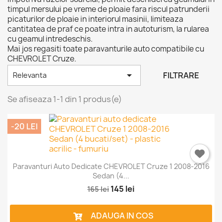
timpul mersului pe vreme de ploaie fara riscul patrunderii
picaturilor de ploaie in interiorul masinii, limiteaza
cantitatea de praf ce poate intra in autoturism, la rularea
cu geamul intredeschis.
Mai jos regasiti toate paravanturile auto compatibile cu
CHEVROLET Cruze.

FILTRARE
Relevanta
Se afiseaza 1-1 din 1 produs(e)
×
Intra in cont
-20 LEI
Trebuie sa fi logat in contul de client pentru a salva
produse in Lista de Favorite.
Paravanturi Auto Dedicate CHEVROLET Cruze 1 2008-2016
Sedan (4...
145 lei
165 lei
Anuleaza
Intra in cont
ADAUGA IN COS