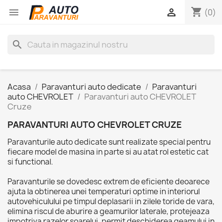
shopping_cart


(0)
search
Acasa
Paravanturi auto dedicate
Paravanturi
auto CHEVROLET
Paravanturi auto CHEVROLET
Cruze
PARAVANTURI AUTO CHEVROLET CRUZE
Paravanturile auto dedicate sunt realizate special pentru
fiecare model de masina in parte si au atat rol estetic cat
si functional.
Paravanturile se dovedesc extrem de eficiente deoarece
ajuta la obtinerea unei temperaturi optime in interiorul
autovehiculului pe timpul deplasarii in zilele toride de vara,
elimina riscul de aburire a geamurilor laterale, protejeaza
impotriva razelor soarelui, permit deschiderea geamului in