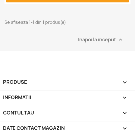
Se afiseaza 1-1 din 1 produs(e)
Inapoi la inceput

PRODUSE

INFORMATII

CONTUL TAU

DATE CONTACT MAGAZIN
keyboard_arrow_down