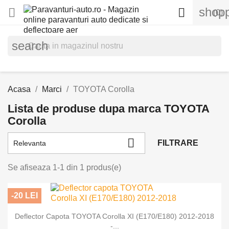
shopp


(0)
search
Acasa
Marci
TOYOTA Corolla
Lista de produse dupa marca TOYOTA
Corolla

FILTRARE
Relevanta
Se afiseaza 1-1 din 1 produs(e)
-20 LEI
Deflector Capota TOYOTA Corolla XI (E170/E180) 2012-2018
-...