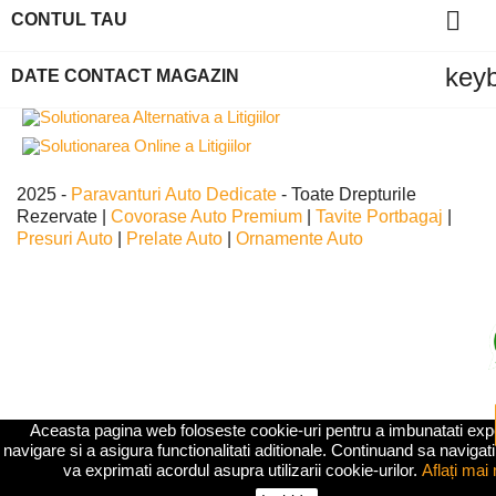

CONTUL TAU
key
DATE CONTACT MAGAZIN
2025 -
Paravanturi Auto Dedicate
- Toate Drepturile
Rezervate |
Covorase Auto Premium
|
Tavite Portbagaj
|
Presuri Auto
|
Prelate Auto
|
Ornamente Auto
Aceasta pagina web foloseste cookie-uri pentru a imbunatati exp
navigare si a asigura functionalitati aditionale. Continuand sa navigati
va exprimati acordul asupra utilizarii cookie-urilor.
Aflați mai