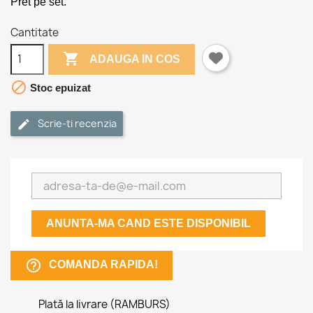
Pret pe set.
Cantitate

ADAUGA IN COS

Stoc epuizat
Scrie-ti recenzia
ANUNTA-MA CAND ESTE DISPONIBIL
help_outline
COMANDA RAPIDA!
Plată la livrare (RAMBURS)