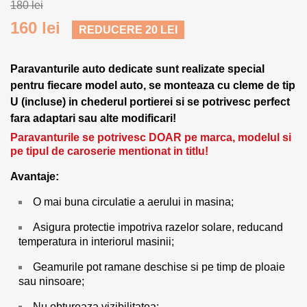
180 lei
160 lei
REDUCERE 20 LEI
Paravanturile auto dedicate sunt realizate special
pentru fiecare model auto, se monteaza cu cleme de tip
U (incluse) in chederul portierei si se potrivesc perfect
fara adaptari sau alte modificari!
Paravanturile se potrivesc DOAR pe marca, modelul si
pe tipul de caroserie mentionat in titlu!
Avantaje:
O mai buna circulatie a aerului in masina;
Asigura protectie impotriva razelor solare, reducand
temperatura in interiorul masinii;
Geamurile pot ramane deschise si pe timp de ploaie
sau ninsoare;
Nu obtureaza vizibilitatea;