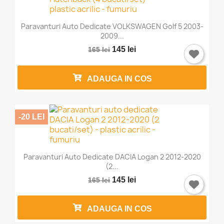
×
Intra in cont
Paravanturi Auto Dedicate VOLKSWAGEN Golf 5 2003-
Trebuie sa fi logat in contul de client pentru a salva
2009...
produse in Lista de Favorite.
145 lei
165 lei
ADAUGA IN COS
Anuleaza
Intra in cont
-20 LEI
Paravanturi Auto Dedicate DACIA Logan 2 2012-2020
(2...
145 lei
165 lei
ADAUGA IN COS