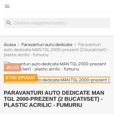

search
Acasa
Paravanturi auto dedicate
Paravanturi
auto dedicate MAN TGL 2000-prezent (2 bucati/set) -
plastic acrilic - fumuriu
-20 LEI
STOC EPUIZAT
PARAVANTURI AUTO DEDICATE MAN
TGL 2000-PREZENT (2 BUCATI/SET) -
PLASTIC ACRILIC - FUMURIU