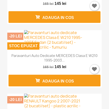
145 lei
165 lei
ADAUGA IN COS
-20 LEI
STOC EPUIZAT
Paravanturi Auto Dedicate MERCEDES Clasa E W210
1995-2003...
145 lei
165 lei
ADAUGA IN COS
-20 LEI