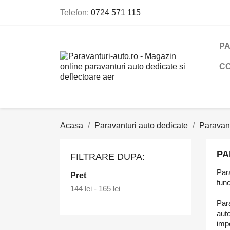
Telefon:
0724 571 115
PA
C
Acasa
Paravanturi auto dedicate
Paravan
PA
FILTRARE DUPA:
Para
Pret
func
144 lei - 165 lei
Para
auto
impo