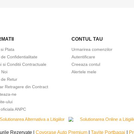
MATII
CONTUL TAU
 si Plata
Urmarirea comenzilor
a de Confidentialitate
Autentificare
 si Conditii Contractuale
Creeaza contul
 Noi
Alertele mele
a de Retur
ar Retragere din Contract
teaza-ne
ite-ului
 oficiala ANPC
urile Rezervate |
Covorase Auto Premium
|
Tavite Portbagaj
|
Pr