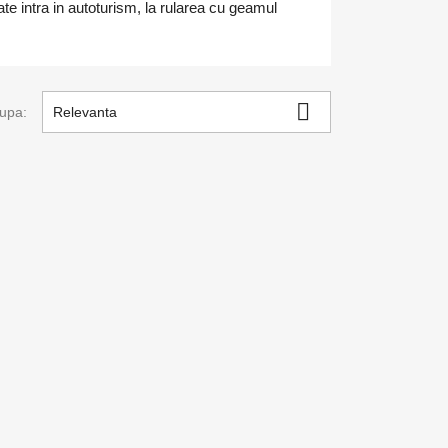
oate intra in autoturism, la rularea cu geamul

upa:
Relevanta