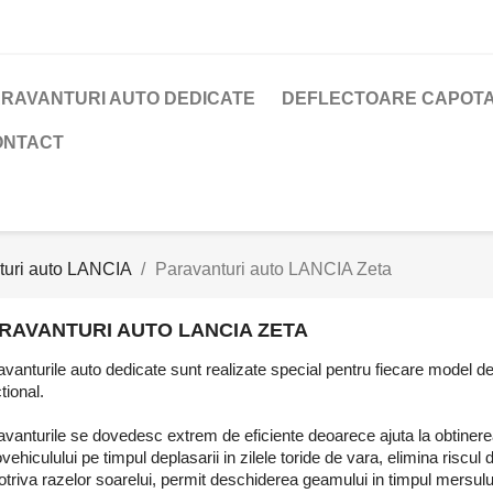
RAVANTURI AUTO DEDICATE
DEFLECTOARE CAPOTA
ONTACT
turi auto LANCIA
Paravanturi auto LANCIA Zeta
RAVANTURI AUTO LANCIA ZETA
vanturile auto dedicate sunt realizate special pentru fiecare model de m
tional.
vanturile se dovedesc extrem de eficiente deoarece ajuta la obtinerea
vehiculului pe timpul deplasarii in zilele toride de vara, elimina riscul
triva razelor soarelui, permit deschiderea geamului in timpul mersului