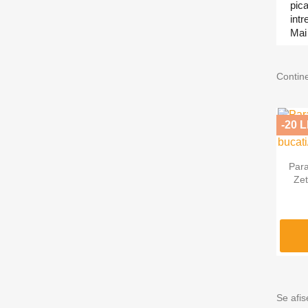
pica
intr
Mai 
Contin
-20 L
Para
Zet
Se afis