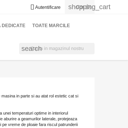
shopping_cart

Cos
(0)
Autentificare
 DEDICATE
TOATE MARCILE
search
asina in parte si au atat rol estetic cat si
 unei temperaturi optime in interiorul
 de aburire a geamurilor laterale, protejeaza
 pe vreme de ploaie fara riscul patrunderii