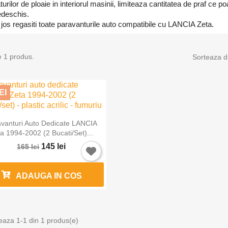
turilor de ploaie in interiorul masinii, limiteaza cantitatea de praf ce p
edeschis.
jos regasiti toate paravanturile auto compatibile cu LANCIA Zeta.
e 1 produs.
Sorteaza d
EI

Vizualizare rapida
vanturi Auto Dedicate LANCIA
a 1994-2002 (2 Bucati/set)...
145 lei
165 lei
ADAUGA IN COS
eaza 1-1 din 1 produs(e)