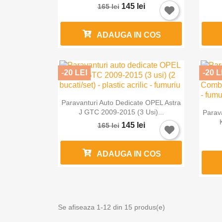
145 lei
165 lei
ADAUGA IN COS
-20 LEI
-20 L

Vizualizare rapida
Paravanturi Auto Dedicate OPEL Astra
J GTC 2009-2015 (3 Usi)...
Parav
145 lei
165 lei
ADAUGA IN COS
Se afiseaza 1-12 din 15 produs(e)