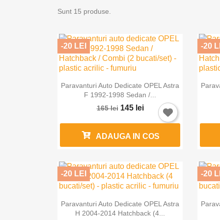
Sunt 15 produse.
-20 LEI
-20 L

Vizualizare rapida
Paravanturi Auto Dedicate OPEL Astra
Parav
F 1992-1998 Sedan /...
145 lei
165 lei
ADAUGA IN COS
-20 LEI
-20 L

Vizualizare rapida
Paravanturi Auto Dedicate OPEL Astra
Parav
H 2004-2014 Hatchback (4...