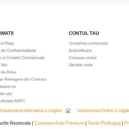
MATII
CONTUL TAU
 si Plata
Urmarirea comenzilor
a de Confidentialitate
Autentificare
 si Conditii Contractuale
Creeaza contul
tra in cont
 Noi
Alertele mele
a de Retur
buie sa fi logat in contul de client pentru a salva produse in Lista de
ar Retragere din Contract
orite.
teaza-ne
ite-ului
 oficiala ANPC
Anuleaza
Intra in cont
urile Rezervate |
Covorase Auto Premium
|
Tavite Portbagaj
|
Pr