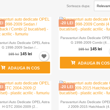
Sorteaza dupa:
Relevan
EI
-20 LEI

Vizualizare rapida
Paravanturi Auto Dedicate OPEL

Vizualizare rapida
G 1998-2009 Combi (4...
anturi Auto Dedicate OPEL Astra
G 1998-2009 Sedan /...
145 lei
165 lei
145 lei
165 lei
ADAUGA IN COS
ADAUGA IN COS
EI
-20 LEI


Vizualizare rapida
Vizualizare rapida
anturi Auto Dedicate OPEL Astra
Paravanturi Auto Dedicate OPEL
H GTC 2004-2009 (2...
J 2009-2015 Hatchback (4.