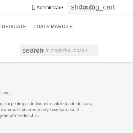
shopping_cart

Cos
(0)
Autentificare
 DEDICATE
TOATE MARCILE
search
tional.
lui pe timpul deplasarii in zilele toride de vara,
ul mersului pe vreme de ploaie fara riscul
u geamul intredeschis.