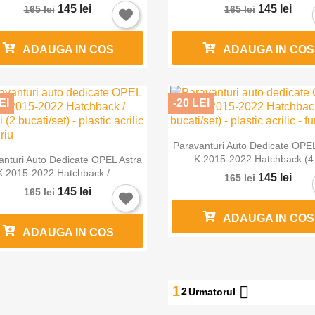
145 lei
145 lei
165 lei
165 lei
ADAUGA IN COS
ADAUGA IN COS
EI
-20 LEI

Vizualizare rapida
Paravanturi Auto Dedicate OPEL

Vizualizare rapida
K 2015-2022 Hatchback (4.
anturi Auto Dedicate OPEL Astra
K 2015-2022 Hatchback /...
145 lei
165 lei
145 lei
165 lei
ADAUGA IN COS
ADAUGA IN COS

1
2
Urmatorul