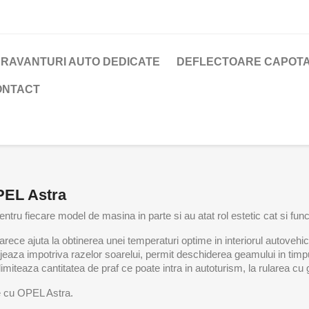
RAVANTURI AUTO DEDICATE
DEFLECTOARE CAPOTA
ONTACT
PEL Astra
ntru fiecare model de masina in parte si au atat rol estetic cat si func
ce ajuta la obtinerea unei temperaturi optime in interiorul autovehiculu
tejeaza impotriva razelor soarelui, permit deschiderea geamului in timp
i, limiteaza cantitatea de praf ce poate intra in autoturism, la rularea c
le cu OPEL Astra.