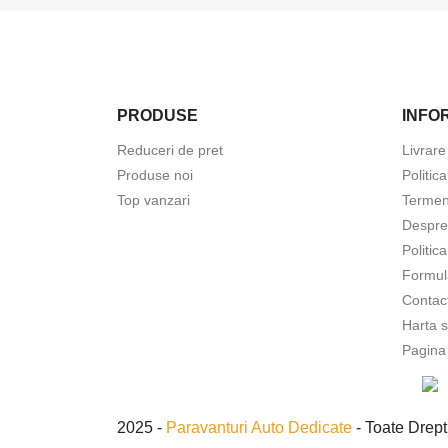
PRODUSE
INFOR
Reduceri de pret
Livrare
Produse noi
Politic
Top vanzari
Termeni
In
Despre
Politic
Tre
Formul
Fav
Contac
Harta s
Pagina
2025 -
Paravanturi Auto Dedicate
- Toate Drept