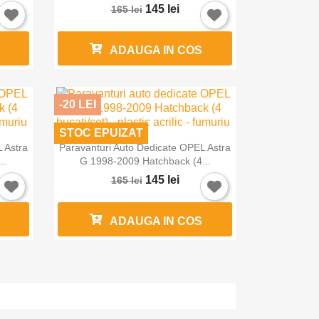
145 lei
165 lei
ADAUGA IN COS
-20 LEI
STOC EPUIZAT

Vizualizare rapida
 Astra
Paravanturi Auto Dedicate OPEL Astra
..
G 1998-2009 Hatchback (4...
145 lei
165 lei
ADAUGA IN COS