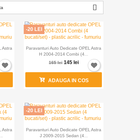

ta
-20 LEI

Vizualizare rapida
 Astra
Paravanturi Auto Dedicate OPEL Astra
H 2004-2014 Combi (4...
145 lei
165 lei
ADAUGA IN COS
-20 LEI

Vizualizare rapida
 Astra
Paravanturi Auto Dedicate OPEL Astra
..
J 2009-2015 Sedan (4...