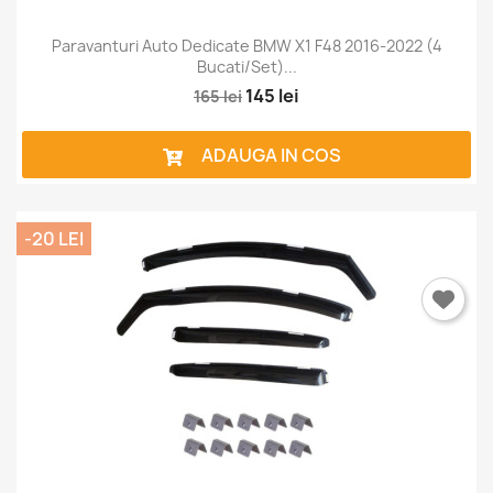
×
Intra in cont
Paravanturi Auto Dedicate BMW X1 F48 2016-2022 (4
Bucati/set)...
145 lei
165 lei
Trebuie sa fi logat in contul de client pentru a salva
produse in Lista de Favorite.
ADAUGA IN COS
Anuleaza
Intra in cont
-20 LEI