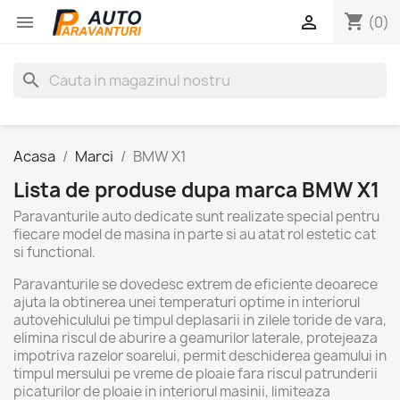
shopping_cart


(0)
search
Acasa
Marci
BMW X1
Lista de produse dupa marca BMW X1
Paravanturile auto dedicate sunt realizate special pentru
fiecare model de masina in parte si au atat rol estetic cat
si functional.
Paravanturile se dovedesc extrem de eficiente deoarece
ajuta la obtinerea unei temperaturi optime in interiorul
autovehiculului pe timpul deplasarii in zilele toride de vara,
elimina riscul de aburire a geamurilor laterale, protejeaza
impotriva razelor soarelui, permit deschiderea geamului in
timpul mersului pe vreme de ploaie fara riscul patrunderii
picaturilor de ploaie in interiorul masinii, limiteaza