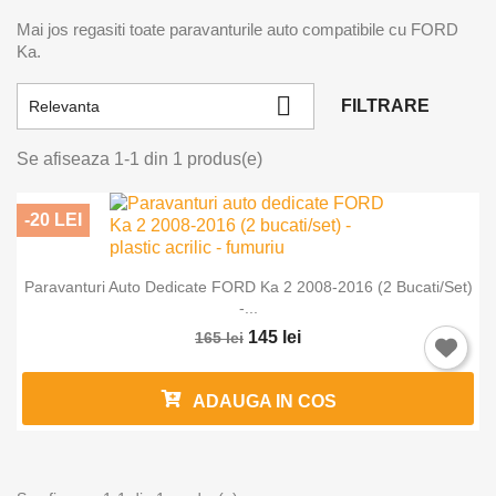
Mai jos regasiti toate paravanturile auto compatibile cu FORD
Ka.

FILTRARE
Relevanta
Se afiseaza 1-1 din 1 produs(e)
-20 LEI
Paravanturi Auto Dedicate FORD Ka 2 2008-2016 (2 Bucati/set)
-...
Intra in cont
145 lei
165 lei
Trebuie sa fi logat in contul de client pentru a salva produse in L
ADAUGA IN COS
Favorite.