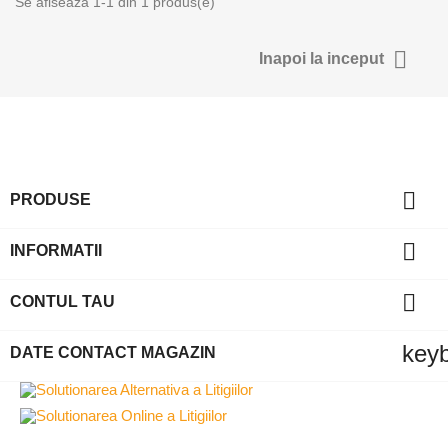
Se afiseaza 1-1 din 1 produs(e)
Anuleaza
Intra in 

Inapoi la inceput

PRODUSE

INFORMATII

CONTUL TAU
key
DATE CONTACT MAGAZIN