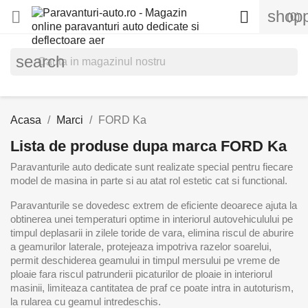
shopp


(0)
search
Acasa
Marci
FORD Ka
Lista de produse dupa marca FORD Ka
Paravanturile auto dedicate sunt realizate special pentru fiecare
model de masina in parte si au atat rol estetic cat si functional.
Paravanturile se dovedesc extrem de eficiente deoarece ajuta la
obtinerea unei temperaturi optime in interiorul autovehiculului pe
timpul deplasarii in zilele toride de vara, elimina riscul de aburire
a geamurilor laterale, protejeaza impotriva razelor soarelui,
permit deschiderea geamului in timpul mersului pe vreme de
ploaie fara riscul patrunderii picaturilor de ploaie in interiorul
masinii, limiteaza cantitatea de praf ce poate intra in autoturism,
la rularea cu geamul intredeschis.