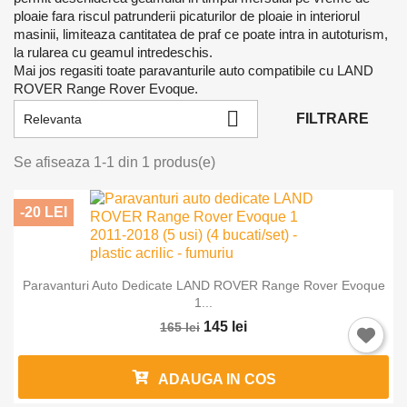
ploaie fara riscul patrunderii picaturilor de ploaie in interiorul
masinii, limiteaza cantitatea de praf ce poate intra in autoturism,
la rularea cu geamul intredeschis.
Mai jos regasiti toate paravanturile auto compatibile cu LAND
ROVER Range Rover Evoque.

FILTRARE
Relevanta
Se afiseaza 1-1 din 1 produs(e)
-20 LEI
Paravanturi Auto Dedicate LAND ROVER Range Rover Evoque
Intra in cont
1...
145 lei
165 lei
Trebuie sa fi logat in contul de client pentru a salva produse in L
Favorite.
ADAUGA IN COS