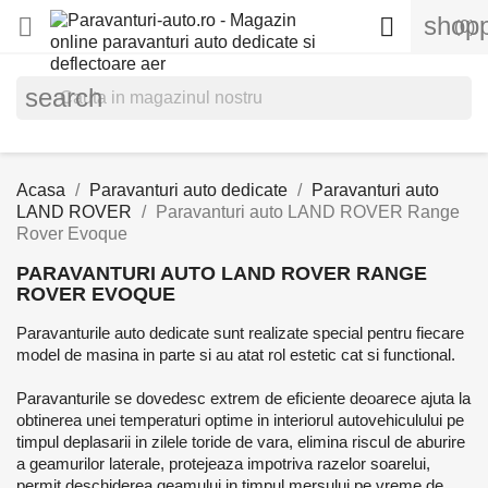
shopp


(0)
search
Acasa
Paravanturi auto dedicate
Paravanturi auto
LAND ROVER
Paravanturi auto LAND ROVER Range
Rover Evoque
PARAVANTURI AUTO LAND ROVER RANGE
ROVER EVOQUE
Paravanturile auto dedicate sunt realizate special pentru fiecare
model de masina in parte si au atat rol estetic cat si functional.
Paravanturile se dovedesc extrem de eficiente deoarece ajuta la
obtinerea unei temperaturi optime in interiorul autovehiculului pe
timpul deplasarii in zilele toride de vara, elimina riscul de aburire
a geamurilor laterale, protejeaza impotriva razelor soarelui,
permit deschiderea geamului in timpul mersului pe vreme de