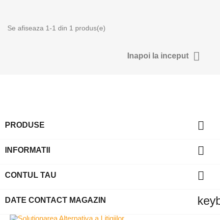
Anuleaza
Intra in 
Se afiseaza 1-1 din 1 produs(e)

Inapoi la inceput

PRODUSE

INFORMATII

CONTUL TAU
key
DATE CONTACT MAGAZIN