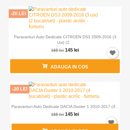
-20 LEI
Paravanturi Auto Dedicate CITROEN DS3 2009-2016 (3
Usi) (2...
145 lei
165 lei
ADAUGA IN COS
×
Intra in cont
Trebuie sa fi logat in contul de client pentru a salva
-20 LEI
produse in Lista de Favorite.
Paravanturi Auto Dedicate DACIA Duster 1 2010-2017 (4...
145 lei
165 lei
Anuleaza
Intra in cont