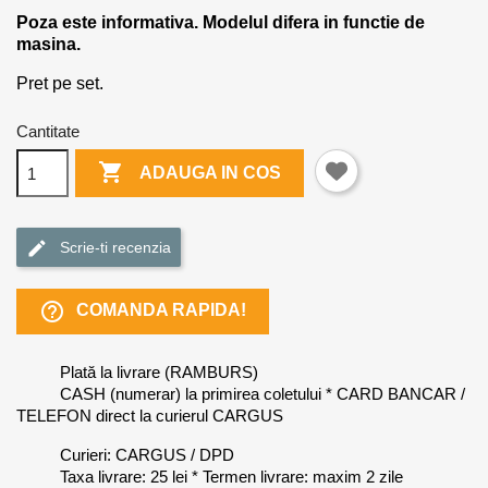
Poza este informativa. Modelul difera in functie de
masina.
Pret pe set.
Cantitate

ADAUGA IN COS
Scrie-ti recenzia
help_outline
COMANDA RAPIDA!
Plată la livrare (RAMBURS)
CASH (numerar) la primirea coletului * CARD BANCAR /
TELEFON direct la curierul CARGUS
Curieri: CARGUS / DPD
Taxa livrare: 25 lei * Termen livrare: maxim 2 zile