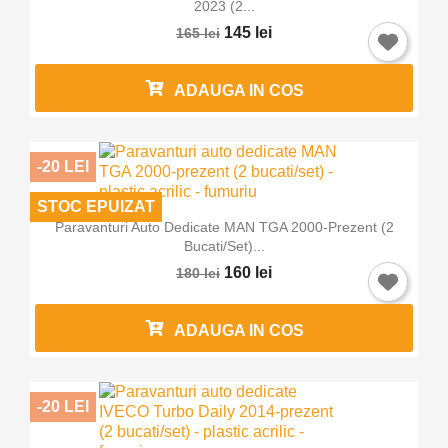
2023 (2...
145 lei
165 lei
ADAUGA IN COS
-20 LEI
STOC EPUIZAT
Paravanturi Auto Dedicate MAN TGA 2000-Prezent (2
Bucati/set)...
160 lei
180 lei
ADAUGA IN COS
-20 LEI