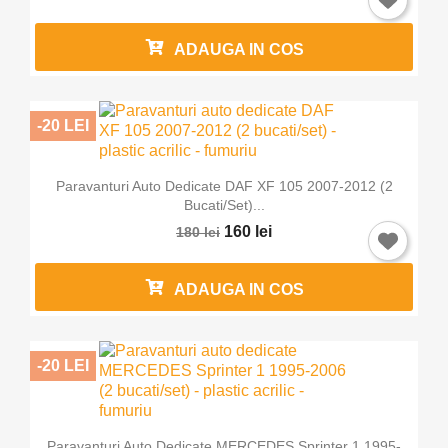
ADAUGA IN COS
-20 LEI
Paravanturi Auto Dedicate DAF XF 105 2007-2012 (2
Bucati/set)...
160 lei
180 lei
ADAUGA IN COS
×
Intra in cont
-20 LEI
Trebuie sa fi logat in contul de client pentru a salva
produse in Lista de Favorite.
Paravanturi Auto Dedicate MERCEDES Sprinter 1 1995-