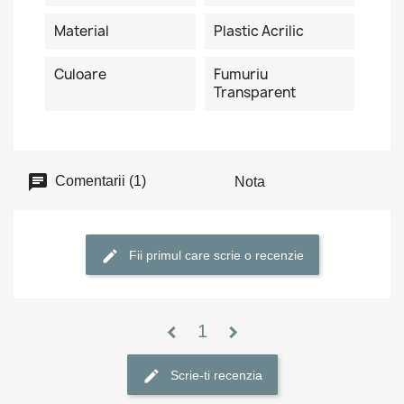
Material
Plastic Acrilic
Culoare
Fumuriu
Transparent
Comentarii (1)
Nota
Fii primul care scrie o recenzie
1
chevron_left
chevron_right
Scrie-ti recenzia