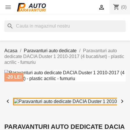
shopping_cart


(0)
search
Acasa
Paravanturi auto dedicate
Paravanturi auto
dedicate DACIA Duster 1 2010-2017 (4 bucati/set) - plastic
acrilic - fumuriu
-20 LEI


PARAVANTURI AUTO DEDICATE DACIA