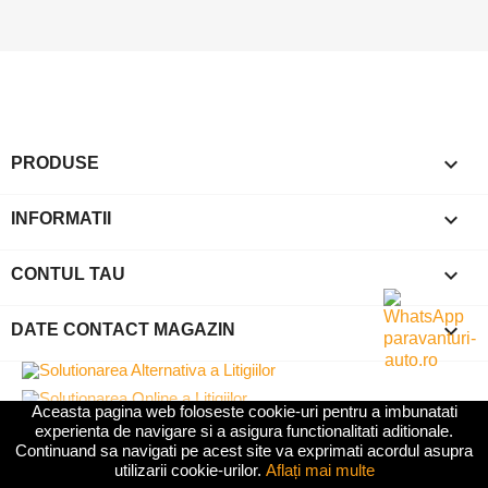

PRODUSE

INFORMATII

CONTUL TAU
keyboard_arrow_down
DATE CONTACT MAGAZIN
Aceasta pagina web foloseste cookie-uri pentru a imbunatati
experienta de navigare si a asigura functionalitati aditionale.
2025 -
Paravanturi Auto Dedicate
- Toate Drepturile
Continuand sa navigati pe acest site va exprimati acordul asupra
Rezervate |
Covorase Auto Premium
|
Tavite Portbagaj
|
utilizarii cookie-urilor.
Aflați mai multe