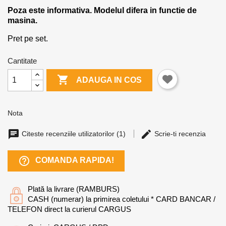
Poza este informativa. Modelul difera in functie de
masina.
Pret pe set.
Cantitate

ADAUGA IN COS
Nota
Citeste recenziile utilizatorilor (1)
Scrie-ti recenzia
help_outline
COMANDA RAPIDA!
Plată la livrare (RAMBURS)
CASH (numerar) la primirea coletului * CARD BANCAR /
TELEFON direct la curierul CARGUS