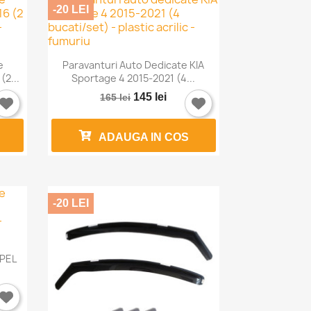
-20 LEI

Vizualizare rapida
e
Paravanturi Auto Dedicate KIA
2...
Sportage 4 2015-2021 (4...
145 lei
165 lei
ADAUGA IN COS
-20 LEI
OPEL