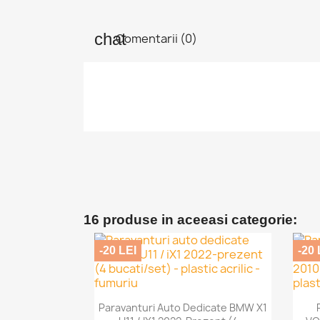
Comentarii (0)
16 produse in aceeasi categorie:
-20 LEI
-20 

Vizualizare rapida
Paravanturi Auto Dedicate BMW X1