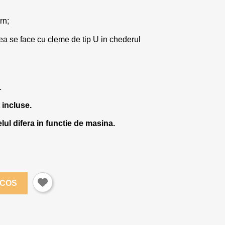
rn;
ea se face cu cleme de tip U in chederul
.
 incluse.
ul difera in functie de masina.
 COS