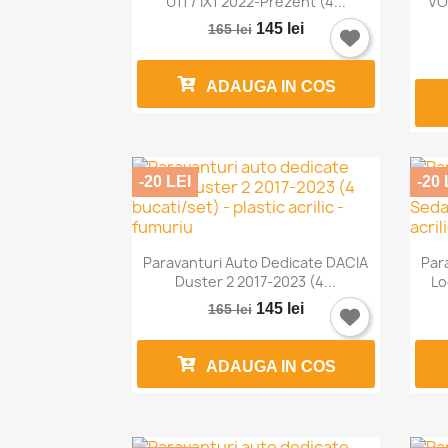
U11 / IX1 2022-Prezent (4...
VO
145 lei
165 lei
ADAUGA IN COS
-20 LEI
-20 

Vizualizare rapida
Paravanturi Auto Dedicate DACIA
Par
Duster 2 2017-2023 (4...
Lo
145 lei
165 lei
ADAUGA IN COS