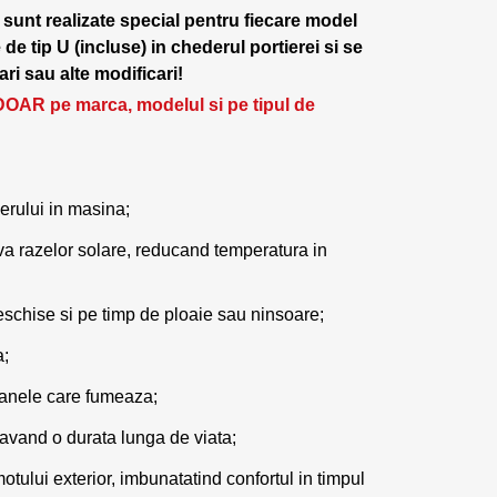
 sunt realizate special pentru fiecare model
e tip U (incluse) in chederul portierei si se
ri sau alte modificari!
DOAR pe marca, modelul si pe tipul de
erului in masina;
va razelor solare, reducand temperatura in
chise si pe timp de ploaie sau ninsoare;
a;
oanele care fumeaza;
 avand o durata lunga de viata;
tului exterior, imbunatatind confortul in timpul