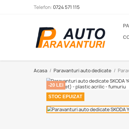
Telefon:
0724 571 115
PA
C
Acasa
Paravanturi auto dedicate
Parav
-20 LEI
STOC EPUIZAT