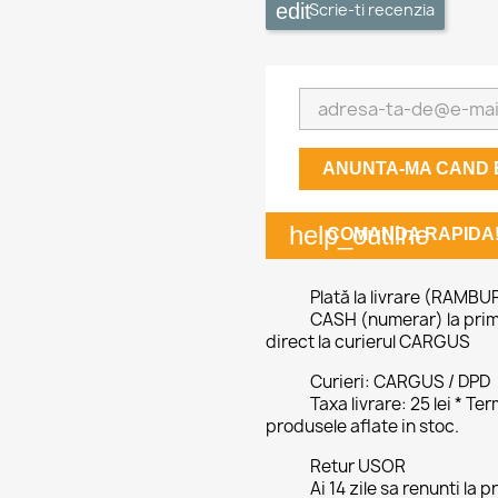
Scrie-ti recenzia
ANUNTA-MA CAND E
help_outline
COMANDA RAPIDA
Plată la livrare (RAMBU
CASH (numerar) la prim
direct la curierul CARGUS
Curieri: CARGUS / DPD
Taxa livrare: 25 lei * T
produsele aflate in stoc.
Retur USOR
Ai 14 zile sa renunti la 