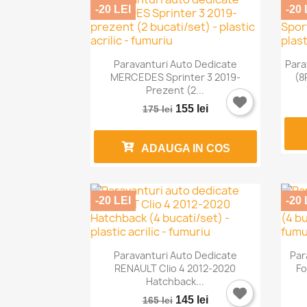
-20 LEI
-20 

Vizualizare rapida
Paravanturi Auto Dedicate
Para
MERCEDES Sprinter 3 2019-
(8
Prezent (2...
155 lei
175 lei
ADAUGA IN COS
-20 LEI
-20 

Vizualizare rapida
Paravanturi Auto Dedicate
Par
RENAULT Clio 4 2012-2020
Fo
Hatchback...
145 lei
165 lei