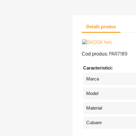
Detalii produs
PAR7189
Cod produs:
Caracteristici:
Marca
tra in cont
Model
buie sa fi logat in contul de client pentru a salva produse in Lista 
Material
orite.
Culoare