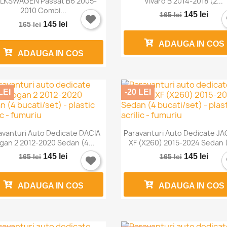
LKSWAGEN Passat B6 2005-
Vivaro B 2014-2018 (2...
2010 Combi...
145 lei
165 lei
145 lei
165 lei
ADAUGA IN COS
ADAUGA IN COS
LEI
-20 LEI


Vizualizare rapida
Vizualizare rapida
avanturi Auto Dedicate DACIA
Paravanturi Auto Dedicate J
gan 2 2012-2020 Sedan (4...
XF (X260) 2015-2024 Sedan (
145 lei
145 lei
165 lei
165 lei
ADAUGA IN COS
ADAUGA IN COS