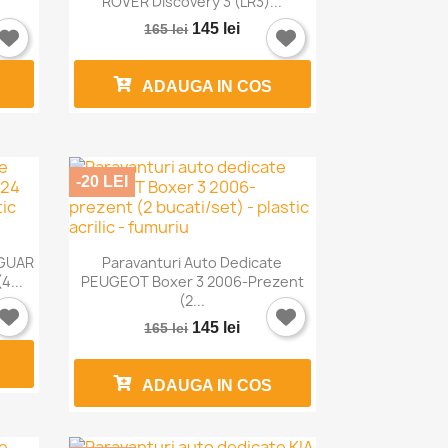
ROVER Discovery 3 (LR3)...
145 lei
165 lei
ADAUGA IN COS
-20 LEI

Vizualizare rapida
AGUAR
Paravanturi Auto Dedicate
4...
PEUGEOT Boxer 3 2006-Prezent
(2...
145 lei
165 lei
ADAUGA IN COS