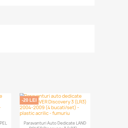
-20 LEI

Vizualizare rapida
OPEL
Paravanturi Auto Dedicate LAND