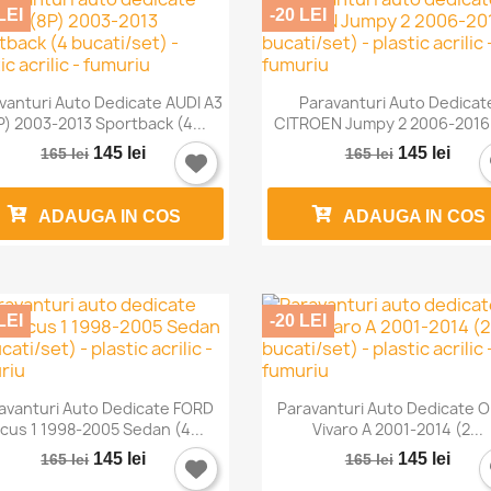
LEI
-20 LEI


Vizualizare rapida
Vizualizare rapida
vanturi Auto Dedicate AUDI A3
Paravanturi Auto Dedicat
P) 2003-2013 Sportback (4...
CITROEN Jumpy 2 2006-2016 (
145 lei
145 lei
165 lei
165 lei
ADAUGA IN COS
ADAUGA IN COS
LEI
-20 LEI


Vizualizare rapida
Vizualizare rapida
avanturi Auto Dedicate FORD
Paravanturi Auto Dedicate 
cus 1 1998-2005 Sedan (4...
Vivaro A 2001-2014 (2...
145 lei
145 lei
165 lei
165 lei