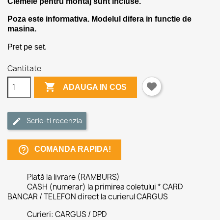
Clemele pentru montaj sunt incluse.
Poza este informativa. Modelul difera in functie de
masina.
Pret pe set.
Cantitate

ADAUGA IN COS
Scrie-ti recenzia
help_outline
COMANDA RAPIDA!
Plată la livrare (RAMBURS)
CASH (numerar) la primirea coletului * CARD
BANCAR / TELEFON direct la curierul CARGUS
Curieri: CARGUS / DPD