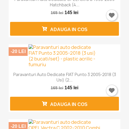
Hatchback (4...
Trebuie sa fi logat in contul de client pentru a salva
145 lei
165 lei
produse in Lista de Favorite.
ADAUGA IN COS
Anuleaza
Intra in cont
-20 LEI
Paravanturi Auto Dedicate FIAT Punto 3 2005-2018 (3
Usi) (2...
145 lei
165 lei
ADAUGA IN COS
-20 LEI