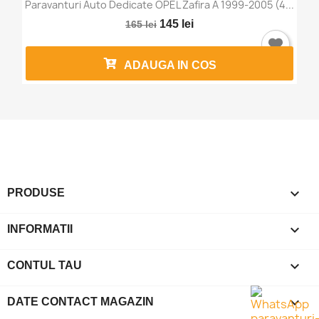
Paravanturi Auto Dedicate OPEL Zafira A 1999-2005 (4...
145 lei
165 lei
ADAUGA IN COS

PRODUSE

INFORMATII

CONTUL TAU
keyboard_arrow_down
DATE CONTACT MAGAZIN