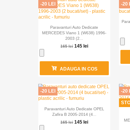
-20 LEI
-20 
Para

Vizualizare rapida
Paravanturi Auto Dedicate
MERCEDES Viano 1 (W638) 1996-
2003 (2...
145 lei
165 lei
ADAUGA IN COS
-20 LEI
-20 
STO

Vizualizare rapida
Paravanturi Auto Dedicate OPEL
Zafira B 2005-2014 (4...
ME
145 lei
165 lei