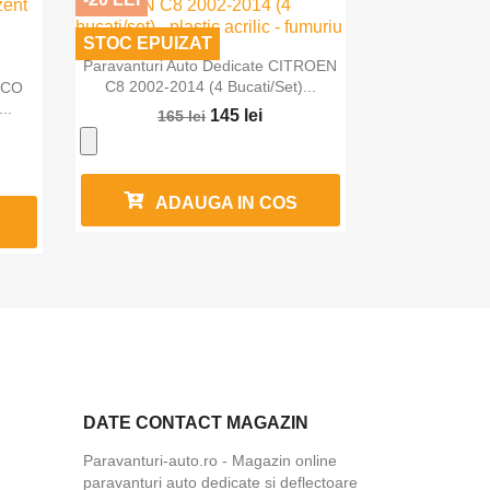
STOC EPUIZAT

Vizualizare rapida
Paravanturi Auto Dedicate CITROEN
C8 2002-2014 (4 Bucati/set)...
VECO
..
145 lei
165 lei
ADAUGA IN COS
DATE CONTACT MAGAZIN
Paravanturi-auto.ro - Magazin online
paravanturi auto dedicate si deflectoare