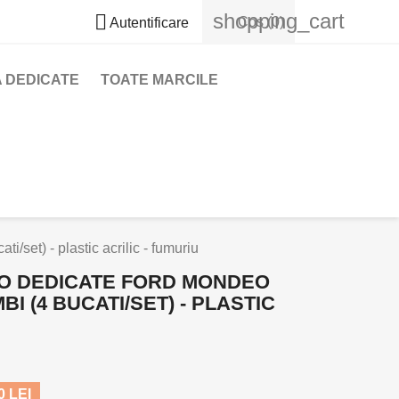
shopping_cart

Cos
(0)
Autentificare
 DEDICATE
TOATE MARCILE
et) - plastic acrilic - fumuriu
O DEDICATE FORD MONDEO
BI (4 BUCATI/SET) - PLASTIC
 LEI