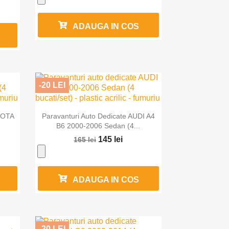
ADAUGA IN COS
-20 LEI

Vizualizare rapida
YOTA
Paravanturi Auto Dedicate AUDI A4
B6 2000-2006 Sedan (4...
145 lei
165 lei
ADAUGA IN COS
-20 LEI