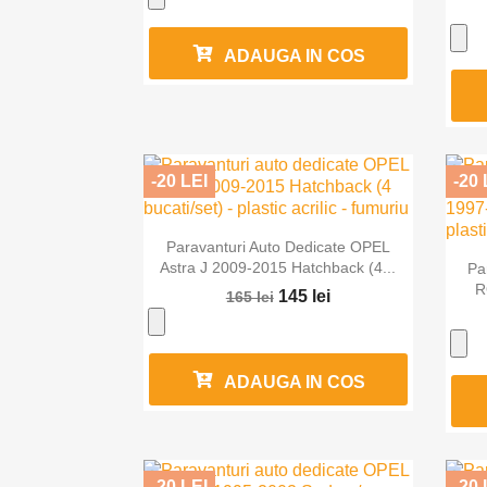
ADAUGA IN COS
-20 LEI
-20 

Vizualizare rapida
Paravanturi Auto Dedicate OPEL
Astra J 2009-2015 Hatchback (4...
Pa
R
145 lei
165 lei
ADAUGA IN COS
-20 LEI
-20 