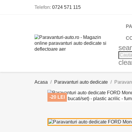
Telefon:
0724 571 115
PA
C
sea
clea
Acasa
Paravanturi auto dedicate
Paravant
-20 LEI