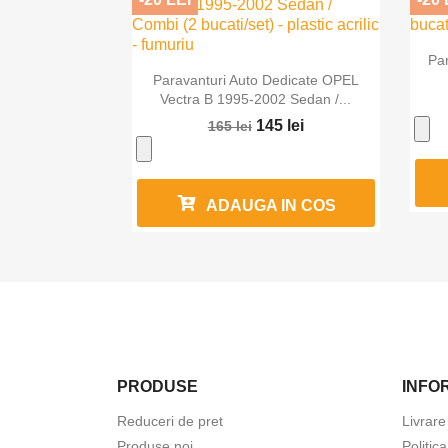
Pa

Vizualizare rapida
Paravanturi Auto Dedicate OPEL
Vectra B 1995-2002 Sedan /...
145 lei
165 lei
ADAUGA IN COS
PRODUSE
INFOR
Reduceri de pret
Livrare
Produse noi
Politic