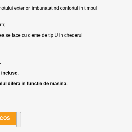
tului exterior, imbunatatind confortul in timpul
rn;
ea se face cu cleme de tip U in chederul
.
 incluse.
ul difera in functie de masina.
 COS