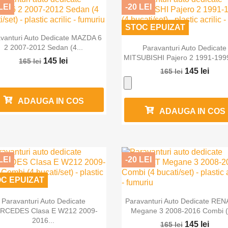
LEI
-20 LEI
STOC EPUIZAT

Vizualizare rapida
vanturi Auto Dedicate MAZDA 6

Vizualizare rapida
2 2007-2012 Sedan (4...
Paravanturi Auto Dedicate
MITSUBISHI Pajero 2 1991-1999
145 lei
165 lei
145 lei
165 lei
ADAUGA IN COS
ADAUGA IN COS
LEI
-20 LEI
C EPUIZAT


Vizualizare rapida
Vizualizare rapida
Paravanturi Auto Dedicate
Paravanturi Auto Dedicate RE
RCEDES Clasa E W212 2009-
Megane 3 2008-2016 Combi (4
2016...
145 lei
165 lei