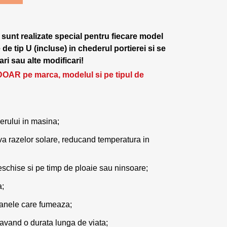
 sunt realizate special pentru fiecare model
e tip U (incluse) in chederul portierei si se
ri sau alte modificari!
DOAR pe marca, modelul si pe tipul de
erului in masina;
va razelor solare, reducand temperatura in
chise si pe timp de ploaie sau ninsoare;
a;
oanele care fumeaza;
 avand o durata lunga de viata;