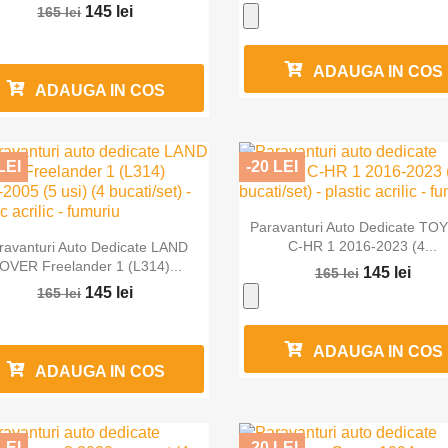
145 lei
165 lei
ADAUGA IN COS
ADAUGA IN COS
LEI
-20 LEI

Vizualizare rapida
Paravanturi Auto Dedicate TO

Vizualizare rapida
C-HR 1 2016-2023 (4...
ravanturi Auto Dedicate LAND
OVER Freelander 1 (L314)...
145 lei
165 lei
145 lei
165 lei
ADAUGA IN COS
ADAUGA IN COS
LEI
-20 LEI