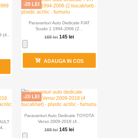
-20 LEI

Vizualizare rapida
Paravanturi Auto Dedicate FIAT
Scudo 1 1994-2006 (2...
 (4...
145 lei
165 lei
ADAUGA IN COS
-20 LEI

Vizualizare rapida
Paravanturi Auto Dedicate TOYOTA
Verso 2009-2018 (4...
NAULT
...
145 lei
165 lei