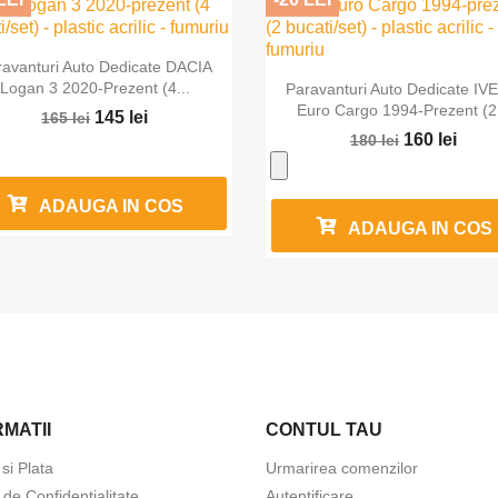

Vizualizare rapida
ravanturi Auto Dedicate DACIA

Vizualizare rapida
Logan 3 2020-Prezent (4...
Paravanturi Auto Dedicate I
Euro Cargo 1994-Prezent (2.
145 lei
165 lei
160 lei
180 lei
ADAUGA IN COS
ADAUGA IN COS
MATII
CONTUL TAU
 si Plata
Urmarirea comenzilor
a de Confidentialitate
Autentificare