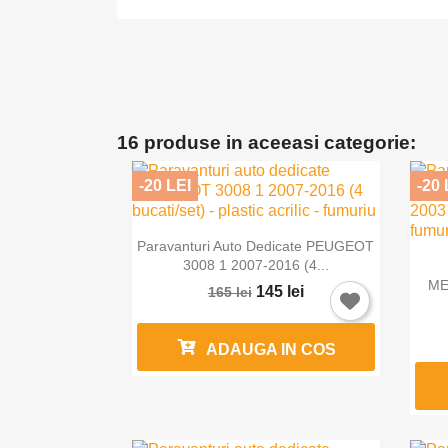
16 produse in aceeasi categorie:
-20 LEI
-20 

Vizualizare rapida
Paravanturi Auto Dedicate PEUGEOT
3008 1 2007-2016 (4...
ME
145 lei
165 lei
ADAUGA IN COS