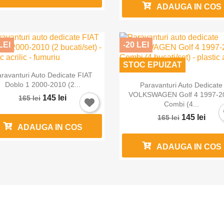
ADAUGA IN COS
LEI
-20 LEI
STOC EPUIZAT

Vizualizare rapida
ravanturi Auto Dedicate FIAT

Vizualizare rapida
Doblo 1 2000-2010 (2...
Paravanturi Auto Dedicate
VOLKSWAGEN Golf 4 1997-2
145 lei
165 lei
Combi (4...
145 lei
165 lei
ADAUGA IN COS
ADAUGA IN COS