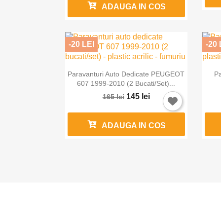
ADAUGA IN COS
-20 LEI
-20 

Vizualizare rapida
Paravanturi Auto Dedicate PEUGEOT
Pa
607 1999-2010 (2 Bucati/set)...
145 lei
165 lei
ADAUGA IN COS