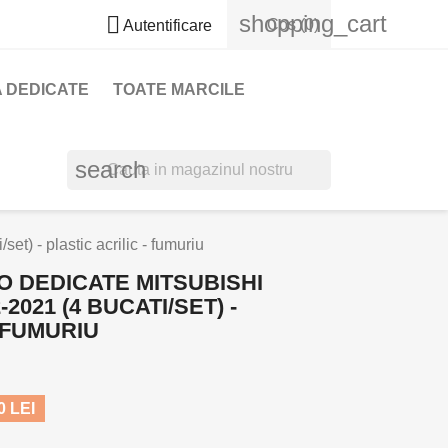
shopping_cart

Cos
(0)
Autentificare
 DEDICATE
TOATE MARCILE
search
) - plastic acrilic - fumuriu
O DEDICATE MITSUBISHI
2021 (4 BUCATI/SET) -
- FUMURIU
 LEI