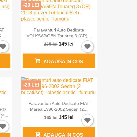
-20 LEI

Vizualizare rapida
IAT
Paravanturi Auto Dedicate
...
VOLKSWAGEN Touareg 3 (CR)...
145 lei
165 lei
ADAUGA IN COS
-20 LEI

Vizualizare rapida
Paravanturi Auto Dedicate FIAT
Marea 1996-2002 Sedan (2...
ORD
4...
145 lei
165 lei
ADAUGA IN COS