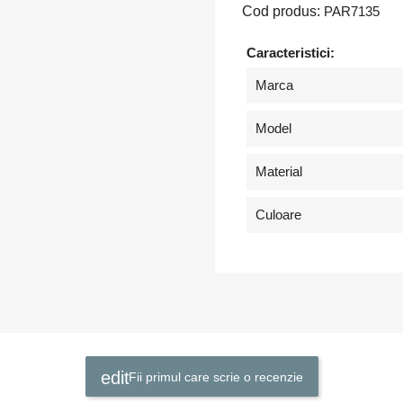
Cod produs:
PAR7135
Caracteristici:
tra in cont
Marca
Model
buie sa fi logat in contul de client pentru a salva produse in Lista de
orite.
Material
Culoare
Anuleaza
Intra in cont
Fii primul care scrie o recenzie