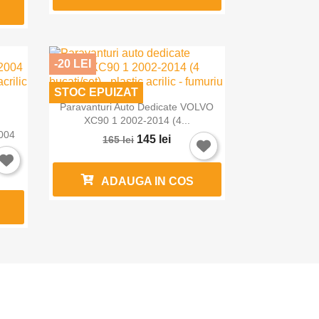
-20 LEI
STOC EPUIZAT

Vizualizare rapida
Paravanturi Auto Dedicate VOLVO
XC90 1 2002-2014 (4...
004
145 lei
165 lei
ADAUGA IN COS