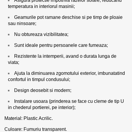
Asigura protectie impotriva razelor solare, reducand
temperatura in interiorul masinii;
Geamurile pot ramane deschise si pe timp de ploaie
sau ninsoare;
Nu obtureaza vizibilitatea;
Sunt ideale pentru persoanele care fumeaza;
Rezistente la intemperii, avand o durata lunga de
viata;
Ajuta la diminuarea zgomotului exterior, imbunatatind
confortul in timpul condusului;
Design deosebit si modern;
Instalare usoara (prinderea se face cu cleme de tip U
in chederul portierei, pe interior);
Material: Plastic Acrilic.
Culoare: Fumuriu transparent.