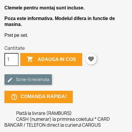
Clemele pentru montaj sunt incluse.
Poza este informativa. Modelul difera in functie de
masina.
Pret pe set.
Cantitate

ADAUGA IN COS
Scrie-ti recenzia
help_outline
COMANDA RAPIDA!
Plată la livrare (RAMBURS)
CASH (numerar) la primirea coletului * CARD
BANCAR / TELEFON direct la curierul CARGUS