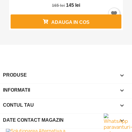
145 lei
165 lei
ADAUGA IN COS

PRODUSE

INFORMATII

CONTUL TAU
keyboard_arrow_down
DATE CONTACT MAGAZIN