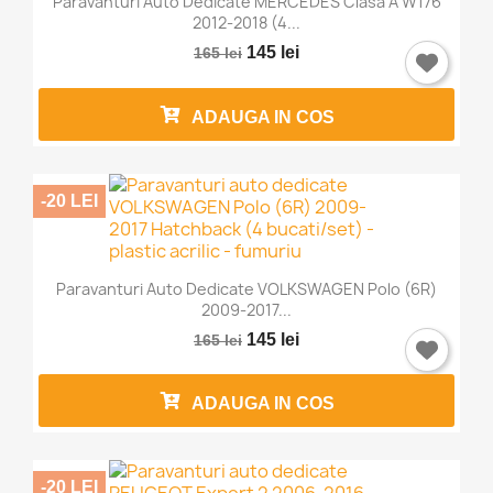
Paravanturi Auto Dedicate MERCEDES Clasa A W176
Trebuie sa fi logat in contul de client pentru a salva
2012-2018 (4...
produse in Lista de Favorite.
145 lei
165 lei
ADAUGA IN COS
Anuleaza
Intra in cont
-20 LEI
Paravanturi Auto Dedicate VOLKSWAGEN Polo (6R)
2009-2017...
145 lei
165 lei
ADAUGA IN COS
-20 LEI