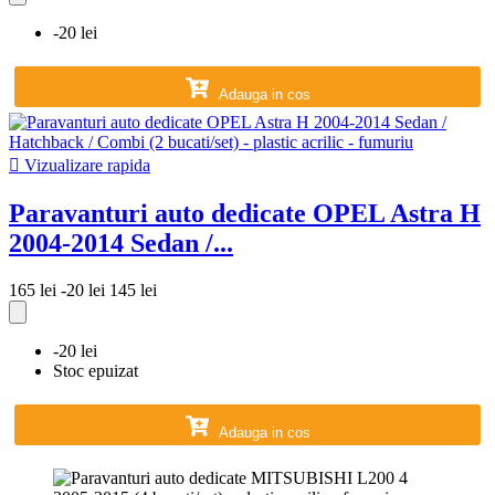
-20 lei
Adauga in cos

Vizualizare rapida
Paravanturi auto dedicate OPEL Astra H
2004-2014 Sedan /...
165 lei
-20 lei
145 lei
-20 lei
Stoc epuizat
Adauga in cos