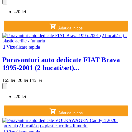
-20 lei
Adauga in cos

Vizualizare rapida
Paravanturi auto dedicate FIAT Brava
1995-2001 (2 bucati/set)...
165 lei
-20 lei
145 lei
-20 lei
Adauga in cos

Vizualizare rapida