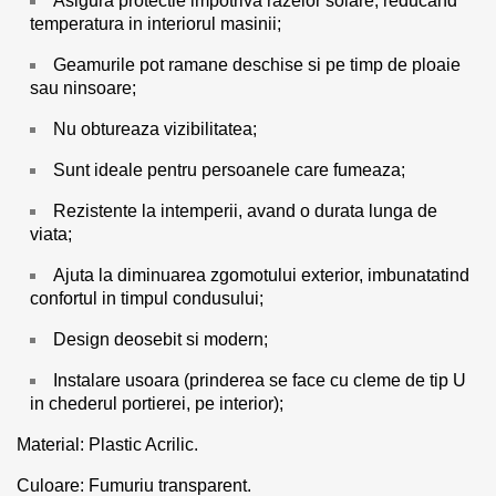
Asigura protectie impotriva razelor solare, reducand
temperatura in interiorul masinii;
Geamurile pot ramane deschise si pe timp de ploaie
sau ninsoare;
Nu obtureaza vizibilitatea;
Sunt ideale pentru persoanele care fumeaza;
Rezistente la intemperii, avand o durata lunga de
viata;
Ajuta la diminuarea zgomotului exterior, imbunatatind
confortul in timpul condusului;
Design deosebit si modern;
Instalare usoara (prinderea se face cu cleme de tip U
in chederul portierei, pe interior);
Material: Plastic Acrilic.
Culoare: Fumuriu transparent.