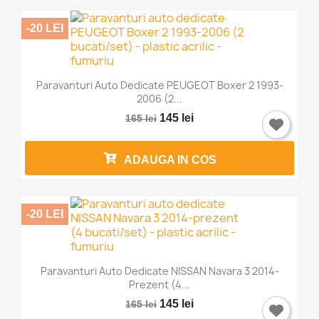
-20 LEI
Paravanturi Auto Dedicate PEUGEOT Boxer 2 1993-
2006 (2...
145 lei
165 lei
ADAUGA IN COS
×
Intra in cont
-20 LEI
Trebuie sa fi logat in contul de client pentru a salva
produse in Lista de Favorite.
Paravanturi Auto Dedicate NISSAN Navara 3 2014-
Prezent (4...
145 lei
165 lei