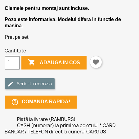
Clemele pentru montaj sunt incluse.
Poza este informativa. Modelul difera in functie de
masina.
Pret pe set.
Cantitate

ADAUGA IN COS
Scrie-ti recenzia
help_outline
COMANDA RAPIDA!
Plată la livrare (RAMBURS)
CASH (numerar) la primirea coletului * CARD
BANCAR / TELEFON direct la curierul CARGUS