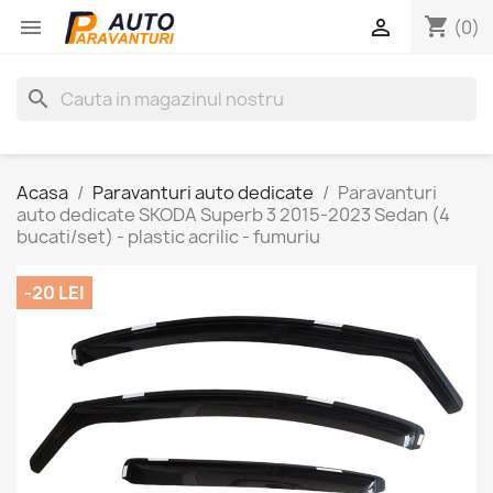
shopping_cart


(0)
search
Acasa
Paravanturi auto dedicate
Paravanturi
auto dedicate SKODA Superb 3 2015-2023 Sedan (4
bucati/set) - plastic acrilic - fumuriu
-20 LEI