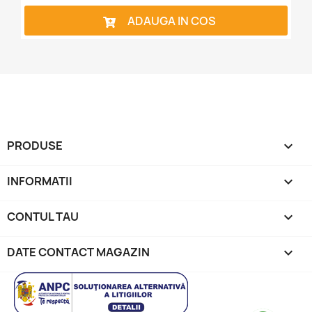
ADAUGA IN COS
PRODUSE

INFORMATII

CONTUL TAU

DATE CONTACT MAGAZIN
keyboard_arrow_down