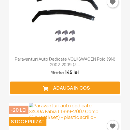
Paravanturi Auto Dedicate VOLKSWAGEN Polo (9N)
2002-2009 (3...
145 lei
165 lei
ADAUGA IN COS
-20 LEI
×
STOC EPUIZAT
Intra in cont