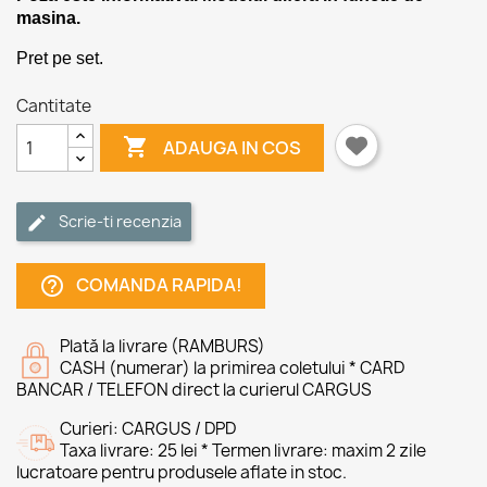
masina.
Pret pe set.
Cantitate

ADAUGA IN COS
Scrie-ti recenzia
COMANDA RAPIDA!
help_outline
Plată la livrare (RAMBURS)
CASH (numerar) la primirea coletului * CARD
BANCAR / TELEFON direct la curierul CARGUS
Curieri: CARGUS / DPD
Taxa livrare: 25 lei * Termen livrare: maxim 2 zile
lucratoare pentru produsele aflate in stoc.