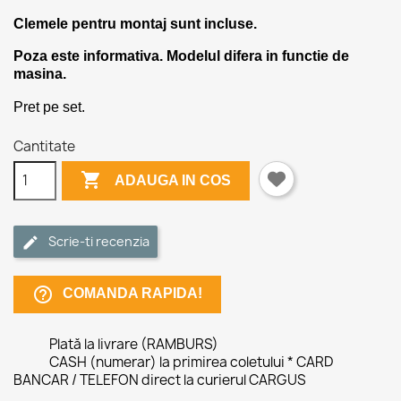
Clemele pentru montaj sunt incluse.
Poza este informativa. Modelul difera in functie de
masina.
Pret pe set.
Cantitate

ADAUGA IN COS
Scrie-ti recenzia
help_outline
COMANDA RAPIDA!
Plată la livrare (RAMBURS)
CASH (numerar) la primirea coletului * CARD
BANCAR / TELEFON direct la curierul CARGUS