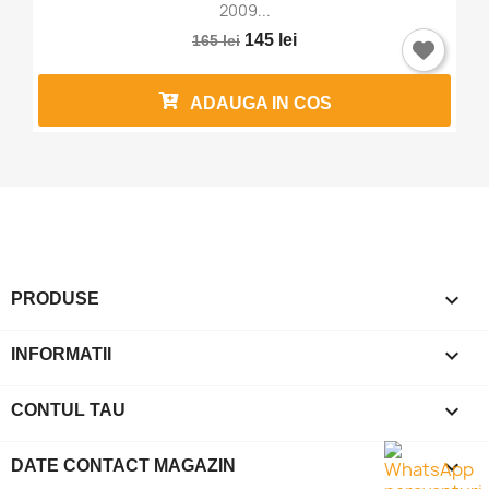
2009...
145 lei
165 lei
ADAUGA IN COS

PRODUSE

INFORMATII

CONTUL TAU
keyboard_arrow_down
DATE CONTACT MAGAZIN