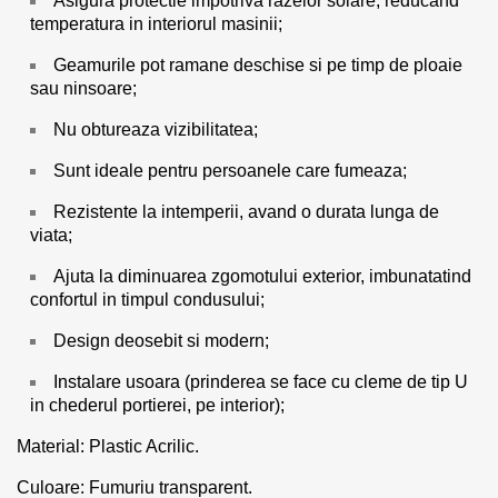
Asigura protectie impotriva razelor solare, reducand
temperatura in interiorul masinii;
Geamurile pot ramane deschise si pe timp de ploaie
sau ninsoare;
Nu obtureaza vizibilitatea;
Sunt ideale pentru persoanele care fumeaza;
Rezistente la intemperii, avand o durata lunga de
viata;
Ajuta la diminuarea zgomotului exterior, imbunatatind
confortul in timpul condusului;
Design deosebit si modern;
Instalare usoara (prinderea se face cu cleme de tip U
in chederul portierei, pe interior);
Material: Plastic Acrilic.
Culoare: Fumuriu transparent.