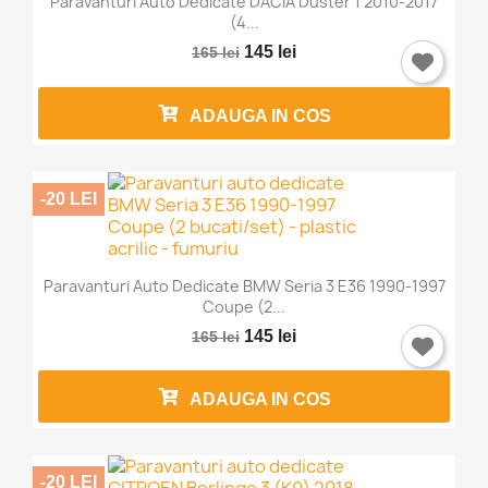
Paravanturi Auto Dedicate DACIA Duster 1 2010-2017
(4...
Trebuie sa fi logat in contul de client pentru a salva
produse in Lista de Favorite.
145 lei
165 lei
ADAUGA IN COS
Anuleaza
Intra in cont
-20 LEI
Paravanturi Auto Dedicate BMW Seria 3 E36 1990-1997
Coupe (2...
145 lei
165 lei
ADAUGA IN COS
-20 LEI