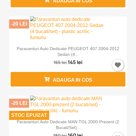
ADAUGA IN COS
-20 LEI
Paravanturi Auto Dedicate PEUGEOT 407 2004-2012
Sedan (4...
145 lei
165 lei
ADAUGA IN COS
×
Intra in cont
-20 LEI
Trebuie sa fi logat in contul de client pentru a salva
STOC EPUIZAT
produse in Lista de Favorite.
Paravanturi Auto Dedicate MAN TGL 2000-Prezent (2
Bucati/set)...
160 lei
180 lei