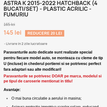
ASTRA K 2015-2022 HATCHBACK (4
BUCATI/SET) - PLASTIC ACRILIC -
FUMURIU
165 lei
145 lei
REDUCERE 20 LEI
Livrare in 2 zile lucratoare
Paravanturile auto dedicate sunt realizate special
pentru fiecare model auto, se monteaza cu cleme de tip
U (incluse) in chederul portierei si se potrivesc perfect
fara adaptari sau alte modificari!
Paravanturile se potrivesc DOAR pe marca, modelul si
pe tipul de caroserie mentionat in titlu!
Avantaje:
O mai buna circulatie a aerului in masina;
Asigura protectie impotriva razelor solare, reducand