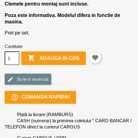
Clemele pentru montaj sunt incluse.
Poza este informativa. Modelul difera in functie de
masina.
Pret pe set.
Cantitate

ADAUGA IN COS
Scrie-ti recenzia
help_outline
COMANDA RAPIDA!
Plată la livrare (RAMBURS)
CASH (numerar) la primirea coletului * CARD BANCAR /
TELEFON direct la curierul CARGUS
Curieri: CARGUS / DPD