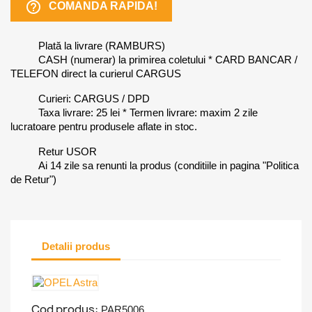
help_outline
COMANDA RAPIDA!
Plată la livrare (RAMBURS)
CASH (numerar) la primirea coletului * CARD BANCAR /
TELEFON direct la curierul CARGUS
Curieri: CARGUS / DPD
Taxa livrare: 25 lei * Termen livrare: maxim 2 zile
lucratoare pentru produsele aflate in stoc.
Retur USOR
Ai 14 zile sa renunti la produs (conditiile in pagina "Politica
de Retur")
Detalii produs
Cod produs:
PAR5006