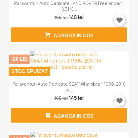
Paravanturi Auto Dedicate LAND ROVER Freelander 1
(L314)...
Trebuie sa fi logat in contul de client pentru a salva
145 lei
165 lei
produse in Lista de Favorite.
ADAUGA IN COS
Anuleaza
Intra in cont
-20 LEI
STOC EPUIZAT
Paravanturi Auto Dedicate SEAT Alhambra 1 1996-2010
(4...
145 lei
165 lei
ADAUGA IN COS