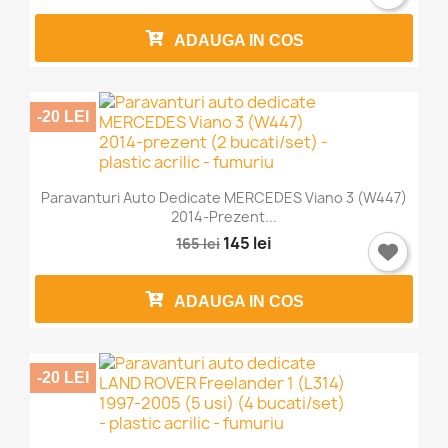
ADAUGA IN COS
-20 LEI
Paravanturi Auto Dedicate MERCEDES Viano 3 (W447)
2014-Prezent...
145 lei
165 lei
ADAUGA IN COS
-20 LEI
×
Intra in cont