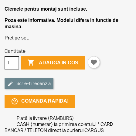
Clemele pentru montaj sunt incluse.
Poza este informativa. Modelul difera in functie de
masina.
Pret pe set.
Cantitate

ADAUGA IN COS
Scrie-ti recenzia
help_outline
COMANDA RAPIDA!
Plată la livrare (RAMBURS)
CASH (numerar) la primirea coletului * CARD
BANCAR / TELEFON direct la curierul CARGUS