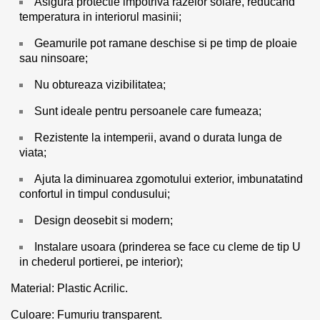
Asigura protectie impotriva razelor solare, reducand
temperatura in interiorul masinii;
Geamurile pot ramane deschise si pe timp de ploaie
sau ninsoare;
Nu obtureaza vizibilitatea;
Sunt ideale pentru persoanele care fumeaza;
Rezistente la intemperii, avand o durata lunga de
viata;
Ajuta la diminuarea zgomotului exterior, imbunatatind
confortul in timpul condusului;
Design deosebit si modern;
Instalare usoara (prinderea se face cu cleme de tip U
in chederul portierei, pe interior);
Material: Plastic Acrilic.
Culoare: Fumuriu transparent.