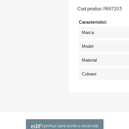
PAR7203
Cod produs:
Caracteristici:
Marca
tra in cont
Model
buie sa fi logat in contul de client pentru a salva produse in Lista 
orite.
Material
Culoare
Anuleaza
Intra in cont
Fii primul care scrie o recenzie