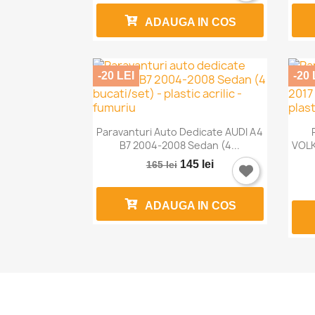
ADAUGA IN COS
-20 LEI
-20 

Vizualizare rapida
Paravanturi Auto Dedicate AUDI A4
B7 2004-2008 Sedan (4...
VOLK
145 lei
165 lei
ADAUGA IN COS