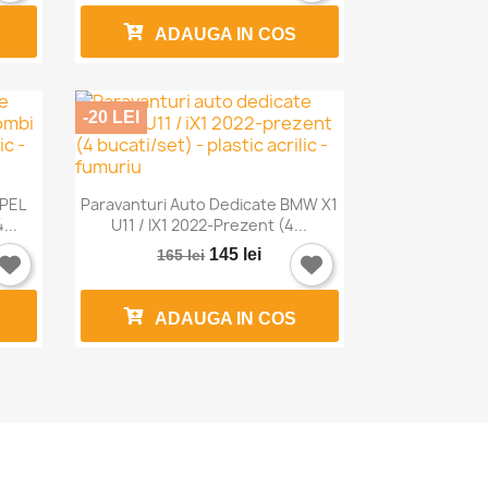
ADAUGA IN COS
-20 LEI

Vizualizare rapida
OPEL
Paravanturi Auto Dedicate BMW X1
...
U11 / IX1 2022-Prezent (4...
145 lei
165 lei
ADAUGA IN COS