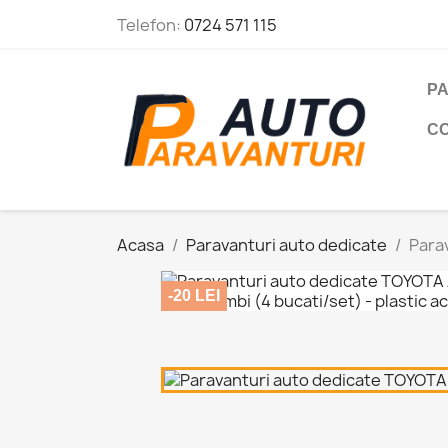
Telefon:
0724 571 115
PA
C
Acasa
Paravanturi auto dedicate
Parav
-20 LEI