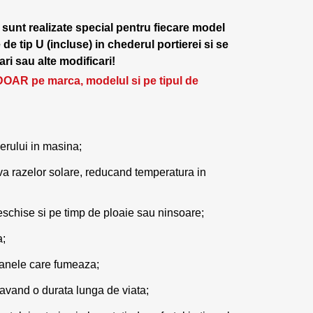
 sunt realizate special pentru fiecare model
e tip U (incluse) in chederul portierei si se
ri sau alte modificari!
DOAR pe marca, modelul si pe tipul de
erului in masina;
va razelor solare, reducand temperatura in
chise si pe timp de ploaie sau ninsoare;
a;
oanele care fumeaza;
 avand o durata lunga de viata;