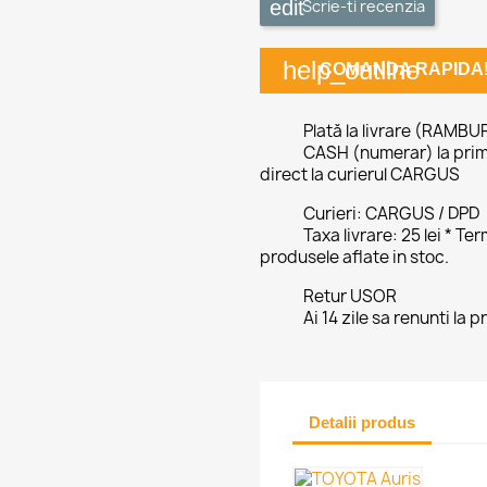
Scrie-ti recenzia
help_outline
COMANDA RAPIDA
Plată la livrare (RAMBU
CASH (numerar) la prim
direct la curierul CARGUS
Curieri: CARGUS / DPD
Taxa livrare: 25 lei * T
produsele aflate in stoc.
Retur USOR
Ai 14 zile sa renunti la 
Detalii produs