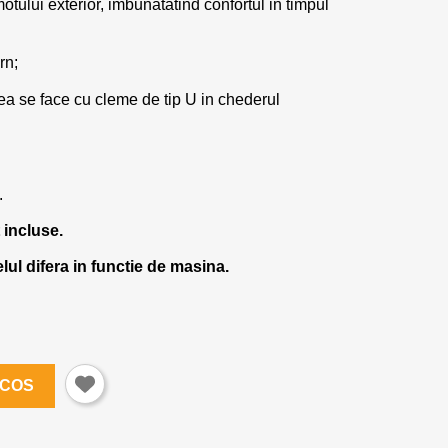
tului exterior, imbunatatind confortul in timpul
rn;
ea se face cu cleme de tip U in chederul
.
 incluse.
ul difera in functie de masina.
 COS