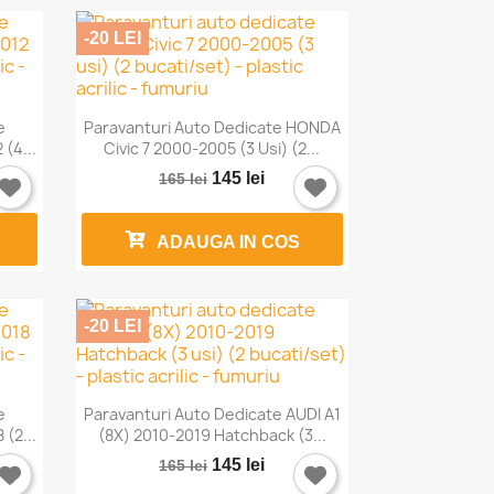
-20 LEI

Vizualizare rapida
e
Paravanturi Auto Dedicate HONDA
(4...
Civic 7 2000-2005 (3 Usi) (2...
145 lei
165 lei
ADAUGA IN COS
-20 LEI

Vizualizare rapida
e
Paravanturi Auto Dedicate AUDI A1
(2...
(8X) 2010-2019 Hatchback (3...
145 lei
165 lei