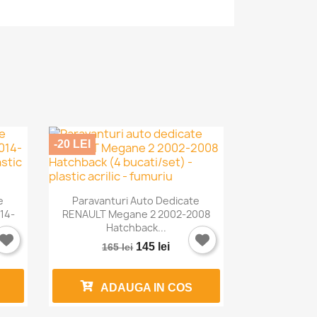
-20 LEI

Vizualizare rapida
e
Paravanturi Auto Dedicate
14-
RENAULT Megane 2 2002-2008
Hatchback...
145 lei
165 lei
ADAUGA IN COS