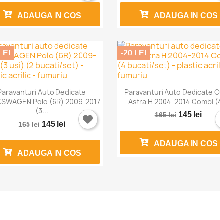
ADAUGA IN COS
ADAUGA IN COS
LEI
-20 LEI


Vizualizare rapida
Vizualizare rapida
Paravanturi Auto Dedicate
Paravanturi Auto Dedicate 
SWAGEN Polo (6R) 2009-2017
Astra H 2004-2014 Combi (4
(3...
145 lei
165 lei
145 lei
165 lei
ADAUGA IN COS
ADAUGA IN COS