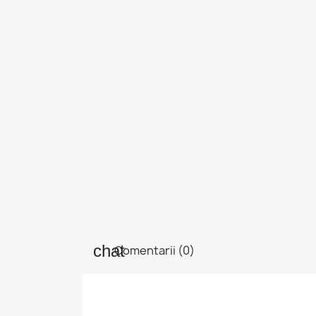
In
Tre
Fav
Comentarii (0)