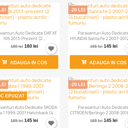
LEI
-20 LEI


Vizualizare rapida
Vizualizare rapida
vanturi Auto Dedicate DAF XF
Paravanturi Auto Dedicat
106 2013-Prezent (2...
HYUNDAI Santa Fe 2 2007-2012 
160 lei
145 lei
180 lei
165 lei
ADAUGA IN COS
ADAUGA IN COS
LEI
-20 LEI
C EPUIZAT


Vizualizare rapida
Vizualizare rapida
vanturi Auto Dedicate SKODA
Paravanturi Auto Dedicat
ia 1 1999-2007 Hatchback (4...
CITROEN Berlingo 2 2008-2018 
145 lei
145 lei
165 lei
165 lei