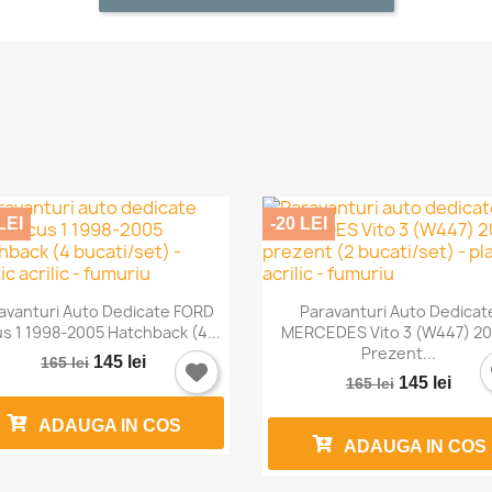
LEI
-20 LEI


Vizualizare rapida
Vizualizare rapida
avanturi Auto Dedicate FORD
Paravanturi Auto Dedicat
s 1 1998-2005 Hatchback (4...
MERCEDES Vito 3 (W447) 20
Prezent...
145 lei
165 lei
145 lei
165 lei
ADAUGA IN COS
ADAUGA IN COS