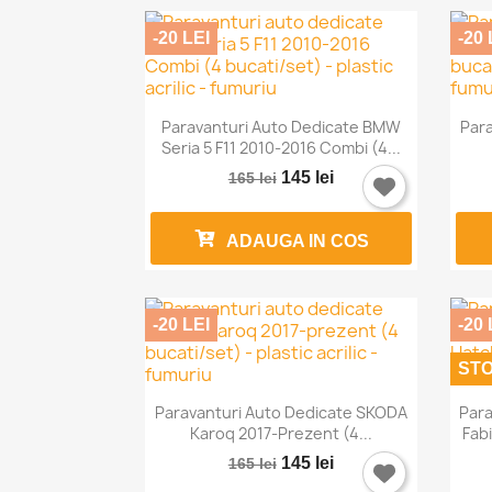
-20 LEI
-20 

Vizualizare rapida
Paravanturi Auto Dedicate BMW
Para
Seria 5 F11 2010-2016 Combi (4...
145 lei
165 lei
ADAUGA IN COS
-20 LEI
-20 
STO

Vizualizare rapida
Paravanturi Auto Dedicate SKODA
Para
Karoq 2017-Prezent (4...
Fab
145 lei
165 lei