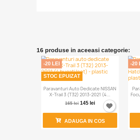
16 produse in aceeasi categorie:
-20 LEI
-20 
STOC EPUIZAT

Vizualizare rapida
Paravanturi Auto Dedicate NISSAN
Par
X-Trail 3 (T32) 2013-2021 (4...
Focu
145 lei
165 lei
ADAUGA IN COS