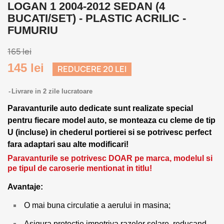
LOGAN 1 2004-2012 SEDAN (4
BUCATI/SET) - PLASTIC ACRILIC -
FUMURIU
165 lei
145 lei
REDUCERE 20 LEI
Livrare in 2 zile lucratoare
Paravanturile auto dedicate sunt realizate special
pentru fiecare model auto, se monteaza cu cleme de tip
U (incluse) in chederul portierei si se potrivesc perfect
fara adaptari sau alte modificari!
Paravanturile se potrivesc DOAR pe marca, modelul si
pe tipul de caroserie mentionat in titlu!
Avantaje:
O mai buna circulatie a aerului in masina;
Asigura protectie impotriva razelor solare, reducand