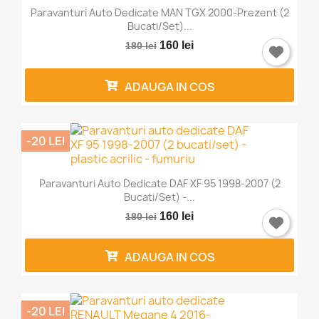
Paravanturi Auto Dedicate MAN TGX 2000-Prezent (2
Trebuie sa fi logat in contul de client pentru a salva
Bucati/set)...
produse in Lista de Favorite.
160 lei
180 lei
ADAUGA IN COS
Anuleaza
Intra in cont
-20 LEI
Paravanturi Auto Dedicate DAF XF 95 1998-2007 (2
Bucati/set) -...
160 lei
180 lei
ADAUGA IN COS
-20 LEI