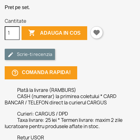
Pret pe set.
Cantitate

ADAUGA IN COS
Scrie-ti recenzia
help_outline
COMANDA RAPIDA!
Plată la livrare (RAMBURS)
CASH (numerar) la primirea coletului * CARD
BANCAR / TELEFON direct la curierul CARGUS
Curieri: CARGUS / DPD
Taxa livrare: 25 lei * Termen livrare: maxim 2 zile
lucratoare pentru produsele aflate in stoc.
Retur USOR