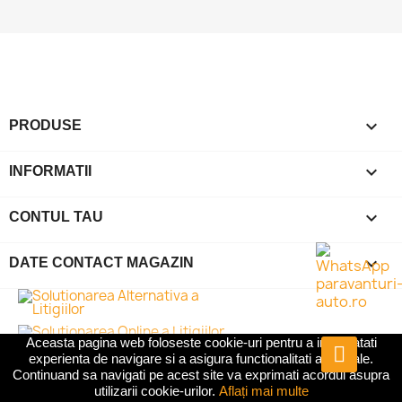

PRODUSE

INFORMATII

CONTUL TAU
keyboard_arrow_down
DATE CONTACT MAGAZIN
Aceasta pagina web foloseste cookie-uri pentru a imbunatati
experienta de navigare si a asigura functionalitati aditionale.
2025 -
Paravanturi Auto Dedicate
- Toate Drepturile
Continuand sa navigati pe acest site va exprimati acordul asupra
Rezervate |
Covorase Auto Premium
|
Tavite Portbagaj
utilizarii cookie-urilor.
Aflați mai multe