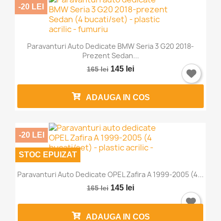
-20 LEI
Paravanturi Auto Dedicate BMW Seria 3 G20 2018-
Prezent Sedan...
145 lei
165 lei
ADAUGA IN COS
-20 LEI
STOC EPUIZAT
×
Intra in cont
Paravanturi Auto Dedicate OPEL Zafira A 1999-2005 (4...
145 lei
165 lei
Trebuie sa fi logat in contul de client pentru a salva
produse in Lista de Favorite.
ADAUGA IN COS